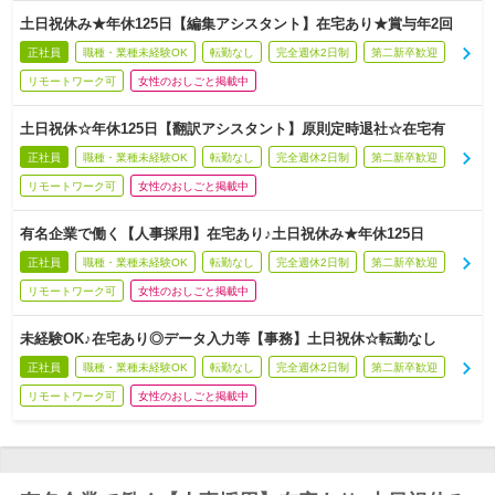
土日祝休み★年休125日【編集アシスタント】在宅あり★賞与年2回
正社員
職種・業種未経験OK
転勤なし
完全週休2日制
第二新卒歓迎
リモートワーク可
女性のおしごと掲載中
土日祝休☆年休125日【翻訳アシスタント】原則定時退社☆在宅有
正社員
職種・業種未経験OK
転勤なし
完全週休2日制
第二新卒歓迎
リモートワーク可
女性のおしごと掲載中
有名企業で働く【人事採用】在宅あり♪土日祝休み★年休125日
正社員
職種・業種未経験OK
転勤なし
完全週休2日制
第二新卒歓迎
リモートワーク可
女性のおしごと掲載中
未経験OK♪在宅あり◎データ入力等【事務】土日祝休☆転勤なし
正社員
職種・業種未経験OK
転勤なし
完全週休2日制
第二新卒歓迎
リモートワーク可
女性のおしごと掲載中