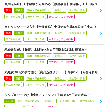
原則定時退社★未経験から始める【教務事務】在宅あり★土日祝休
新着
正社員
職種・業種未経験OK
転勤なし
完全週休2日制
第二新卒歓迎
リモートワーク可
女性のおしごと掲載中
カンタンなデータ入力【営業事務】土日休☆年休125日☆在宅あり
新着
正社員
職種・業種未経験OK
転勤なし
完全週休2日制
第二新卒歓迎
リモートワーク可
女性のおしごと掲載中
未経験歓迎♪【秘書】土日祝休み☆年間休日125日♪在宅あり
新着
正社員
職種・業種未経験OK
転勤なし
完全週休2日制
第二新卒歓迎
リモートワーク可
女性のおしごと掲載中
未経験OK☆大手で働く【商品企画サポート】年休125日★在宅あり
新着
正社員
職種・業種未経験OK
転勤なし
完全週休2日制
第二新卒歓迎
リモートワーク可
女性のおしごと掲載中
シンプルワークな【総務アシスタント】年休125日☆在宅あり
正社員
職種・業種未経験OK
転勤なし
完全週休2日制
第二新卒歓迎