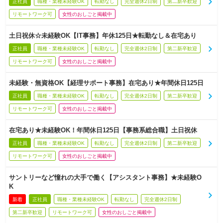
正社員
職種・業種未経験OK
転勤なし
完全週休2日制
第二新卒歓迎
リモートワーク可
女性のおしごと掲載中
土日祝休☆未経験OK【IT事務】年休125日★転勤なし＆在宅あり
正社員
職種・業種未経験OK
転勤なし
完全週休2日制
第二新卒歓迎
リモートワーク可
女性のおしごと掲載中
未経験・無資格OK【経理サポート事務】在宅あり★年間休日125日
正社員
職種・業種未経験OK
転勤なし
完全週休2日制
第二新卒歓迎
リモートワーク可
女性のおしごと掲載中
在宅あり★未経験OK！年間休日125日【事務系総合職】土日祝休
正社員
職種・業種未経験OK
転勤なし
完全週休2日制
第二新卒歓迎
リモートワーク可
女性のおしごと掲載中
サントリーなど憧れの大手で働く【アシスタント事務】★未経験O
K
新着
正社員
職種・業種未経験OK
転勤なし
完全週休2日制
第二新卒歓迎
リモートワーク可
女性のおしごと掲載中