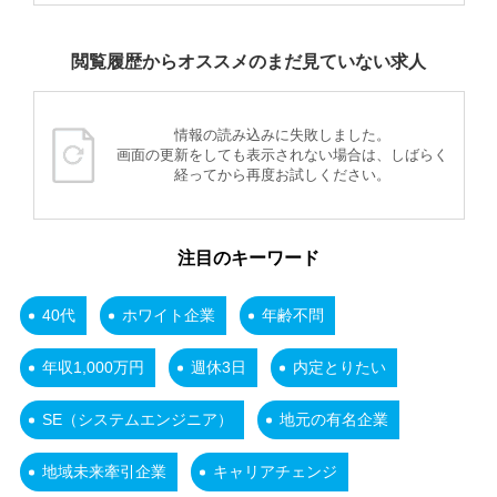
閲覧履歴からオススメのまだ見ていない求人
情報の読み込みに失敗しました。
画面の更新をしても表示されない場合は、しばらく
経ってから再度お試しください。
注目のキーワード
40代
ホワイト企業
年齢不問
年収1,000万円
週休3日
内定とりたい
SE（システムエンジニア）
地元の有名企業
地域未来牽引企業
キャリアチェンジ