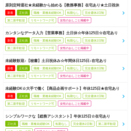
原則定時退社★未経験から始める【教務事務】在宅あり★土日祝休
新着
正社員
職種・業種未経験OK
転勤なし
完全週休2日制
第二新卒歓迎
リモートワーク可
女性のおしごと掲載中
カンタンなデータ入力【営業事務】土日休☆年休125日☆在宅あり
新着
正社員
職種・業種未経験OK
転勤なし
完全週休2日制
第二新卒歓迎
リモートワーク可
女性のおしごと掲載中
未経験歓迎♪【秘書】土日祝休み☆年間休日125日♪在宅あり
新着
正社員
職種・業種未経験OK
転勤なし
完全週休2日制
第二新卒歓迎
リモートワーク可
女性のおしごと掲載中
未経験OK☆大手で働く【商品企画サポート】年休125日★在宅あり
新着
正社員
職種・業種未経験OK
転勤なし
完全週休2日制
第二新卒歓迎
リモートワーク可
女性のおしごと掲載中
シンプルワークな【総務アシスタント】年休125日☆在宅あり
正社員
職種・業種未経験OK
転勤なし
完全週休2日制
第二新卒歓迎