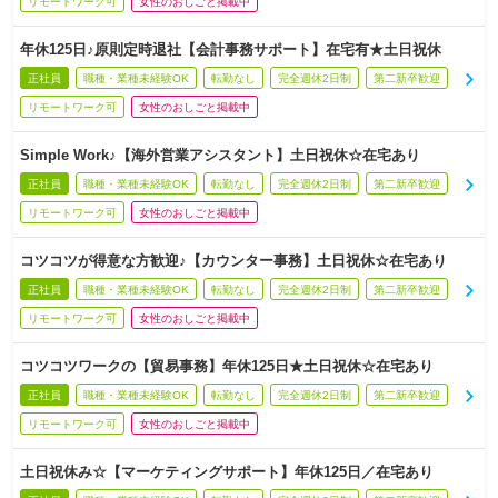
リモートワーク可
女性のおしごと掲載中
年休125日♪原則定時退社【会計事務サポート】在宅有★土日祝休
正社員
職種・業種未経験OK
転勤なし
完全週休2日制
第二新卒歓迎
リモートワーク可
女性のおしごと掲載中
Simple Work♪【海外営業アシスタント】土日祝休☆在宅あり
正社員
職種・業種未経験OK
転勤なし
完全週休2日制
第二新卒歓迎
リモートワーク可
女性のおしごと掲載中
コツコツが得意な方歓迎♪【カウンター事務】土日祝休☆在宅あり
正社員
職種・業種未経験OK
転勤なし
完全週休2日制
第二新卒歓迎
リモートワーク可
女性のおしごと掲載中
コツコツワークの【貿易事務】年休125日★土日祝休☆在宅あり
正社員
職種・業種未経験OK
転勤なし
完全週休2日制
第二新卒歓迎
リモートワーク可
女性のおしごと掲載中
土日祝休み☆【マーケティングサポート】年休125日／在宅あり