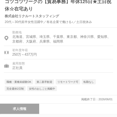
コツコツワークの【貿易事務】年休125日★土日祝
休☆在宅あり
株式会社リクルートスタッフィング
20代～30代前半女性活躍中／有名企業で働ける♪／土日祝休み
勤務地
北海道、宮城県、埼玉県、千葉県、東京都、神奈川県、愛知県、
京都府、大阪府、兵庫県、福岡県
初年度年収
250万～437万円
雇用形態
正社員
職種・業種未経験OK
第二新卒歓迎
リモートワーク可
転勤なし
完全週休2日制
女性のおしごと掲載中
掲載終了日：2026/06/01
求人情報