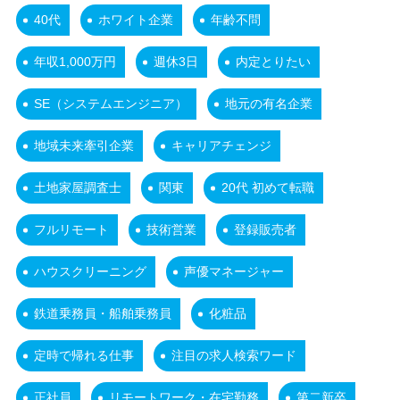
40代
ホワイト企業
年齢不問
年収1,000万円
週休3日
内定とりたい
SE（システムエンジニア）
地元の有名企業
地域未来牽引企業
キャリアチェンジ
土地家屋調査士
関東
20代 初めて転職
フルリモート
技術営業
登録販売者
ハウスクリーニング
声優マネージャー
鉄道乗務員・船舶乗務員
化粧品
定時で帰れる仕事
注目の求人検索ワード
正社員
リモートワーク・在宅勤務
第二新卒