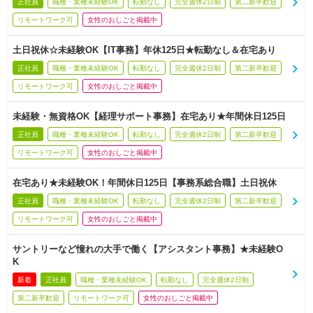
正社員
職種・業種未経験OK
転勤なし
完全週休2日制
第二新卒歓迎
リモートワーク可
女性のおしごと掲載中
土日祝休☆未経験OK【IT事務】年休125日★転勤なし＆在宅あり
正社員
職種・業種未経験OK
転勤なし
完全週休2日制
第二新卒歓迎
リモートワーク可
女性のおしごと掲載中
未経験・無資格OK【経理サポート事務】在宅あり★年間休日125日
正社員
職種・業種未経験OK
転勤なし
完全週休2日制
第二新卒歓迎
リモートワーク可
女性のおしごと掲載中
在宅あり★未経験OK！年間休日125日【事務系総合職】土日祝休
正社員
職種・業種未経験OK
転勤なし
完全週休2日制
第二新卒歓迎
リモートワーク可
女性のおしごと掲載中
サントリーなど憧れの大手で働く【アシスタント事務】★未経験O
K
新着
正社員
職種・業種未経験OK
転勤なし
完全週休2日制
第二新卒歓迎
リモートワーク可
女性のおしごと掲載中