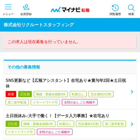
メニュー
会員登録
閲覧履歴
検索
株式会社リクルートスタッフィング
この求人は現在募集を行っていません。
その他の募集情報
SNS更新など【広報アシスタント】在宅あり★賞与年2回★土日祝
休
新着
正社員
職種・業種未経験OK
転勤なし
完全週休2日制
第二新卒歓迎
リモートワーク可
女性のおしごと掲載中
土日祝休み♪大手で働く！【データ入力事務】★在宅あり
正社員
職種・業種未経験OK
転勤なし
完全週休2日制
第二新卒歓迎
リモートワーク可
女性のおしごと掲載中