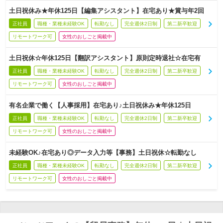
土日祝休み★年休125日【編集アシスタント】在宅あり★賞与年2回
正社員
職種・業種未経験OK
転勤なし
完全週休2日制
第二新卒歓迎
リモートワーク可
女性のおしごと掲載中
土日祝休☆年休125日【翻訳アシスタント】原則定時退社☆在宅有
正社員
職種・業種未経験OK
転勤なし
完全週休2日制
第二新卒歓迎
リモートワーク可
女性のおしごと掲載中
有名企業で働く【人事採用】在宅あり♪土日祝休み★年休125日
正社員
職種・業種未経験OK
転勤なし
完全週休2日制
第二新卒歓迎
リモートワーク可
女性のおしごと掲載中
未経験OK♪在宅あり◎データ入力等【事務】土日祝休☆転勤なし
正社員
職種・業種未経験OK
転勤なし
完全週休2日制
第二新卒歓迎
リモートワーク可
女性のおしごと掲載中