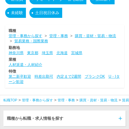
未経験
土日祝日休み
職種
管理・事務から探す
>
管理・事務
>
購買・資材・貿易・物流
>
貿易業務・国際業務
勤務地
神奈川県
東京都
埼玉県
北海道
宮城県
業種
人材派遣・人材紹介
特徴
第二新卒歓迎
時差出勤可
内定まで2週間
ブランクOK
U・Iタ
ーン歓迎
転職TOP
管理・事務から探す
管理・事務
購買・資材・貿易・物流
貿易
職種から転職・求人情報を探す