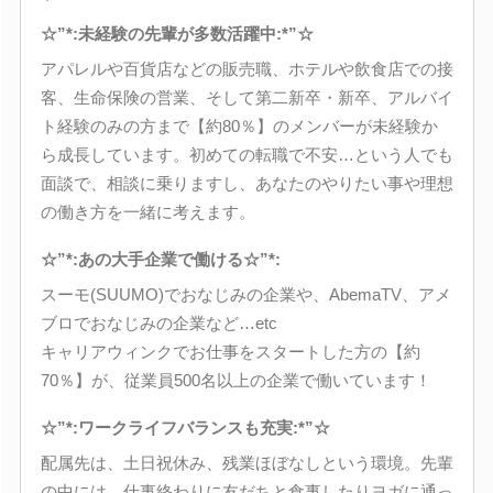
☆”*:未経験の先輩が多数活躍中:*”☆
アパレルや百貨店などの販売職、ホテルや飲食店での接
客、生命保険の営業、そして第二新卒・新卒、アルバイ
ト経験のみの方まで【約80％】のメンバーが未経験か
ら成長しています。初めての転職で不安…という人でも
面談で、相談に乗りますし、あなたのやりたい事や理想
の働き方を一緒に考えます。
☆”*:あの大手企業で働ける☆”*:
スーモ(SUUMO)でおなじみの企業や、AbemaTV、アメ
ブロでおなじみの企業など…etc
キャリアウィンクでお仕事をスタートした方の【約
70％】が、従業員500名以上の企業で働いています！
☆”*:ワークライフバランスも充実:*”☆
配属先は、土日祝休み、残業ほぼなしという環境。先輩
の中には、仕事終わりに友だちと食事したりヨガに通っ