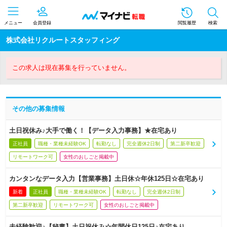
メニュー
会員登録
閲覧履歴
検索
株式会社リクルートスタッフィング
この求人は現在募集を行っていません。
その他の募集情報
土日祝休み♪大手で働く！【データ入力事務】★在宅あり
正社員
職種・業種未経験OK
転勤なし
完全週休2日制
第二新卒歓迎
リモートワーク可
女性のおしごと掲載中
カンタンなデータ入力【営業事務】土日休☆年休125日☆在宅あり
新着
正社員
職種・業種未経験OK
転勤なし
完全週休2日制
第二新卒歓迎
リモートワーク可
女性のおしごと掲載中
未経験歓迎♪【秘書】土日祝休み☆年間休日125日♪在宅あり