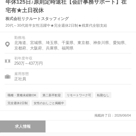
年休125日♪原則定時退社【会計事務サポート】在
宅有★土日祝休
株式会社リクルートスタッフィング
20代～30代前半女性活躍中★完全週休2日制★残業代全額支給
勤務地
北海道、宮城県、埼玉県、千葉県、東京都、神奈川県、愛知県、
京都府、大阪府、兵庫県、福岡県
初年度年収
250万～437万円
雇用形態
正社員
職種・業種未経験OK
第二新卒歓迎
リモートワーク可
転勤なし
完全週休2日制
女性のおしごと掲載中
掲載終了日：2026/06/04
求人情報