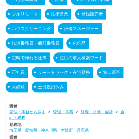
フルリモート
技術営業
登録販売者
ハウスクリーニング
声優マネージャー
鉄道乗務員・船舶乗務員
化粧品
定時で帰れる仕事
注目の求人検索ワード
正社員
リモートワーク・在宅勤務
第二新卒
未経験
土日祝日休み
職種
管理・事務から探す
>
管理・事務
>
経理・財務・会計
>
会
計・税務
勤務地
埼玉県
愛知県
神奈川県
大阪府
兵庫県
業種