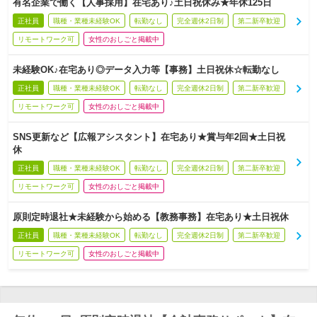
有名企業で働く【人事採用】在宅あり♪土日祝休み★年休125日
正社員
職種・業種未経験OK
転勤なし
完全週休2日制
第二新卒歓迎
リモートワーク可
女性のおしごと掲載中
未経験OK♪在宅あり◎データ入力等【事務】土日祝休☆転勤なし
正社員
職種・業種未経験OK
転勤なし
完全週休2日制
第二新卒歓迎
リモートワーク可
女性のおしごと掲載中
SNS更新など【広報アシスタント】在宅あり★賞与年2回★土日祝
休
正社員
職種・業種未経験OK
転勤なし
完全週休2日制
第二新卒歓迎
リモートワーク可
女性のおしごと掲載中
原則定時退社★未経験から始める【教務事務】在宅あり★土日祝休
正社員
職種・業種未経験OK
転勤なし
完全週休2日制
第二新卒歓迎
リモートワーク可
女性のおしごと掲載中