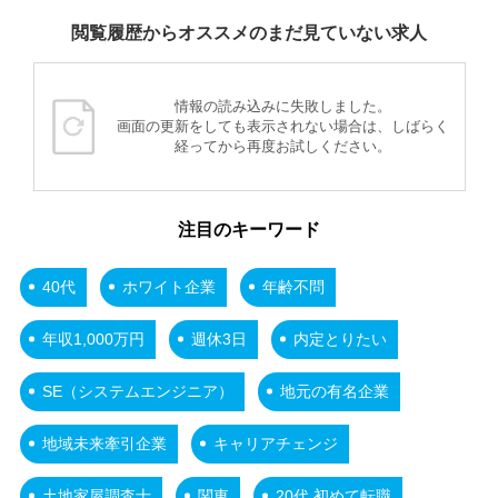
閲覧履歴からオススメのまだ見ていない求人
情報の読み込みに失敗しました。
画面の更新をしても表示されない場合は、しばらく
経ってから再度お試しください。
注目のキーワード
40代
ホワイト企業
年齢不問
年収1,000万円
週休3日
内定とりたい
SE（システムエンジニア）
地元の有名企業
地域未来牽引企業
キャリアチェンジ
土地家屋調査士
関東
20代 初めて転職