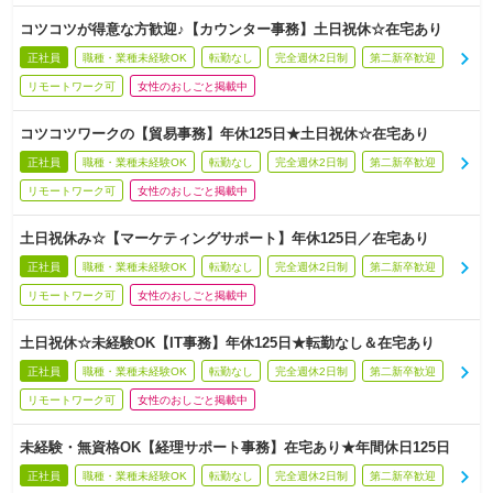
コツコツが得意な方歓迎♪【カウンター事務】土日祝休☆在宅あり
正社員
職種・業種未経験OK
転勤なし
完全週休2日制
第二新卒歓迎
リモートワーク可
女性のおしごと掲載中
コツコツワークの【貿易事務】年休125日★土日祝休☆在宅あり
正社員
職種・業種未経験OK
転勤なし
完全週休2日制
第二新卒歓迎
リモートワーク可
女性のおしごと掲載中
土日祝休み☆【マーケティングサポート】年休125日／在宅あり
正社員
職種・業種未経験OK
転勤なし
完全週休2日制
第二新卒歓迎
リモートワーク可
女性のおしごと掲載中
土日祝休☆未経験OK【IT事務】年休125日★転勤なし＆在宅あり
正社員
職種・業種未経験OK
転勤なし
完全週休2日制
第二新卒歓迎
リモートワーク可
女性のおしごと掲載中
未経験・無資格OK【経理サポート事務】在宅あり★年間休日125日
正社員
職種・業種未経験OK
転勤なし
完全週休2日制
第二新卒歓迎