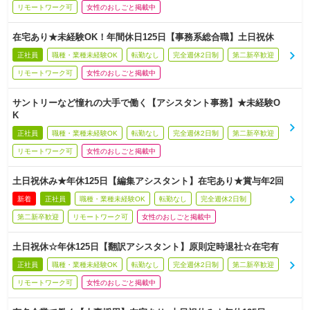
リモートワーク可
女性のおしごと掲載中
在宅あり★未経験OK！年間休日125日【事務系総合職】土日祝休
正社員
職種・業種未経験OK
転勤なし
完全週休2日制
第二新卒歓迎
リモートワーク可
女性のおしごと掲載中
サントリーなど憧れの大手で働く【アシスタント事務】★未経験O
K
正社員
職種・業種未経験OK
転勤なし
完全週休2日制
第二新卒歓迎
リモートワーク可
女性のおしごと掲載中
土日祝休み★年休125日【編集アシスタント】在宅あり★賞与年2回
新着
正社員
職種・業種未経験OK
転勤なし
完全週休2日制
第二新卒歓迎
リモートワーク可
女性のおしごと掲載中
土日祝休☆年休125日【翻訳アシスタント】原則定時退社☆在宅有
正社員
職種・業種未経験OK
転勤なし
完全週休2日制
第二新卒歓迎
リモートワーク可
女性のおしごと掲載中