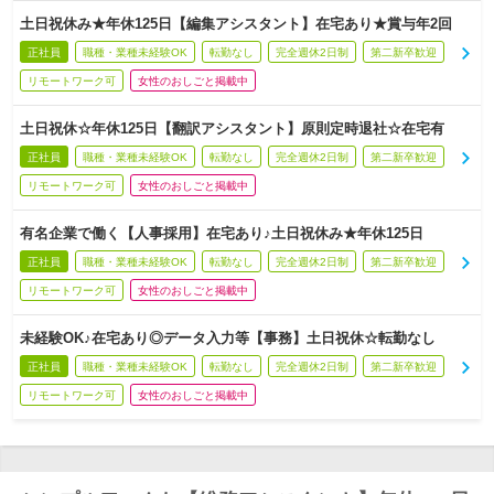
土日祝休み★年休125日【編集アシスタント】在宅あり★賞与年2回
正社員
職種・業種未経験OK
転勤なし
完全週休2日制
第二新卒歓迎
リモートワーク可
女性のおしごと掲載中
土日祝休☆年休125日【翻訳アシスタント】原則定時退社☆在宅有
正社員
職種・業種未経験OK
転勤なし
完全週休2日制
第二新卒歓迎
リモートワーク可
女性のおしごと掲載中
有名企業で働く【人事採用】在宅あり♪土日祝休み★年休125日
正社員
職種・業種未経験OK
転勤なし
完全週休2日制
第二新卒歓迎
リモートワーク可
女性のおしごと掲載中
未経験OK♪在宅あり◎データ入力等【事務】土日祝休☆転勤なし
正社員
職種・業種未経験OK
転勤なし
完全週休2日制
第二新卒歓迎
リモートワーク可
女性のおしごと掲載中