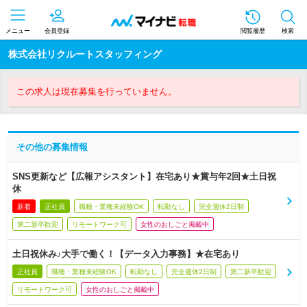
メニュー
会員登録
閲覧履歴
検索
株式会社リクルートスタッフィング
この求人は現在募集を行っていません。
その他の募集情報
SNS更新など【広報アシスタント】在宅あり★賞与年2回★土日祝
休
新着
正社員
職種・業種未経験OK
転勤なし
完全週休2日制
第二新卒歓迎
リモートワーク可
女性のおしごと掲載中
土日祝休み♪大手で働く！【データ入力事務】★在宅あり
正社員
職種・業種未経験OK
転勤なし
完全週休2日制
第二新卒歓迎
リモートワーク可
女性のおしごと掲載中