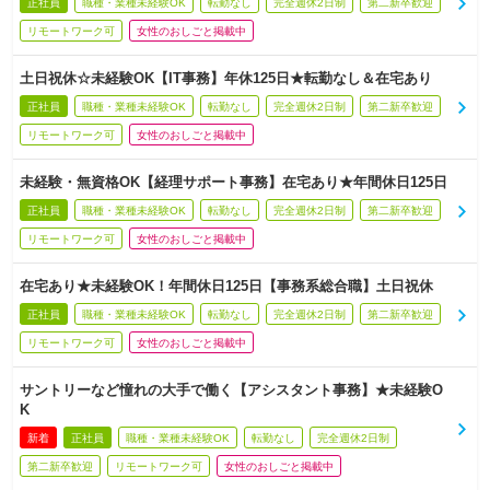
正社員
職種・業種未経験OK
転勤なし
完全週休2日制
第二新卒歓迎
リモートワーク可
女性のおしごと掲載中
土日祝休☆未経験OK【IT事務】年休125日★転勤なし＆在宅あり
正社員
職種・業種未経験OK
転勤なし
完全週休2日制
第二新卒歓迎
リモートワーク可
女性のおしごと掲載中
未経験・無資格OK【経理サポート事務】在宅あり★年間休日125日
正社員
職種・業種未経験OK
転勤なし
完全週休2日制
第二新卒歓迎
リモートワーク可
女性のおしごと掲載中
在宅あり★未経験OK！年間休日125日【事務系総合職】土日祝休
正社員
職種・業種未経験OK
転勤なし
完全週休2日制
第二新卒歓迎
リモートワーク可
女性のおしごと掲載中
サントリーなど憧れの大手で働く【アシスタント事務】★未経験O
K
新着
正社員
職種・業種未経験OK
転勤なし
完全週休2日制
第二新卒歓迎
リモートワーク可
女性のおしごと掲載中