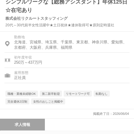
シンプルワークな【総務アシスタント】年休125日
☆在宅あり
株式会社リクルートスタッフィング
20代～30代前半女性活躍中★土日祝休★連休取得可★原則定時退社
勤務地
北海道、宮城県、埼玉県、千葉県、東京都、神奈川県、愛知県、
京都府、大阪府、兵庫県、福岡県
初年度年収
250万～437万円
雇用形態
正社員
職種・業種未経験OK
第二新卒歓迎
リモートワーク可
転勤なし
完全週休2日制
女性のおしごと掲載中
掲載終了日：2026/06/04
求人情報