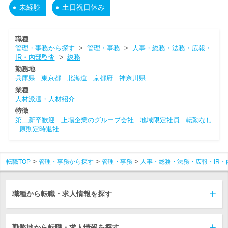
未経験
土日祝日休み
職種
管理・事務から探す
>
管理・事務
>
人事・総務・法務・広報・
IR・内部監査
>
総務
勤務地
兵庫県
東京都
北海道
京都府
神奈川県
業種
人材派遣・人材紹介
特徴
第二新卒歓迎
上場企業のグループ会社
地域限定社員
転勤なし
原則定時退社
転職TOP
管理・事務から探す
管理・事務
人事・総務・法務・広報・IR・
職種から転職・求人情報を探す
勤務地から転職・求人情報を探す