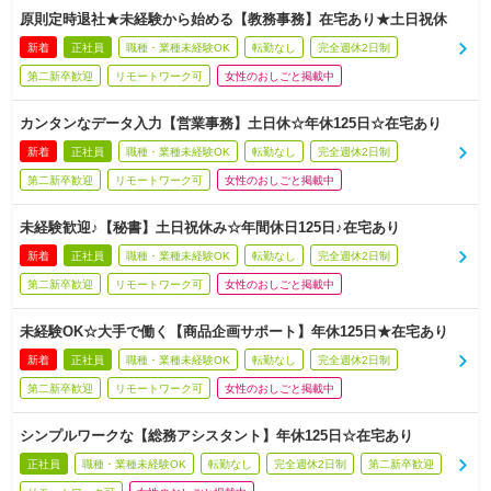
原則定時退社★未経験から始める【教務事務】在宅あり★土日祝休
新着
正社員
職種・業種未経験OK
転勤なし
完全週休2日制
第二新卒歓迎
リモートワーク可
女性のおしごと掲載中
カンタンなデータ入力【営業事務】土日休☆年休125日☆在宅あり
新着
正社員
職種・業種未経験OK
転勤なし
完全週休2日制
第二新卒歓迎
リモートワーク可
女性のおしごと掲載中
未経験歓迎♪【秘書】土日祝休み☆年間休日125日♪在宅あり
新着
正社員
職種・業種未経験OK
転勤なし
完全週休2日制
第二新卒歓迎
リモートワーク可
女性のおしごと掲載中
未経験OK☆大手で働く【商品企画サポート】年休125日★在宅あり
新着
正社員
職種・業種未経験OK
転勤なし
完全週休2日制
第二新卒歓迎
リモートワーク可
女性のおしごと掲載中
シンプルワークな【総務アシスタント】年休125日☆在宅あり
正社員
職種・業種未経験OK
転勤なし
完全週休2日制
第二新卒歓迎