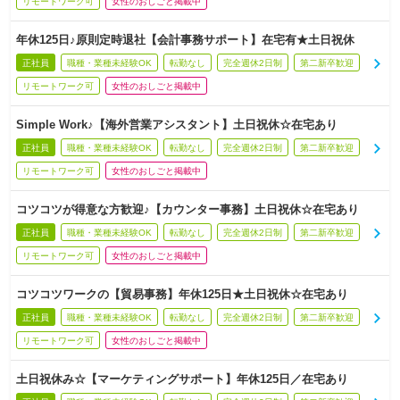
リモートワーク可
女性のおしごと掲載中
年休125日♪原則定時退社【会計事務サポート】在宅有★土日祝休
正社員
職種・業種未経験OK
転勤なし
完全週休2日制
第二新卒歓迎
リモートワーク可
女性のおしごと掲載中
Simple Work♪【海外営業アシスタント】土日祝休☆在宅あり
正社員
職種・業種未経験OK
転勤なし
完全週休2日制
第二新卒歓迎
リモートワーク可
女性のおしごと掲載中
コツコツが得意な方歓迎♪【カウンター事務】土日祝休☆在宅あり
正社員
職種・業種未経験OK
転勤なし
完全週休2日制
第二新卒歓迎
リモートワーク可
女性のおしごと掲載中
コツコツワークの【貿易事務】年休125日★土日祝休☆在宅あり
正社員
職種・業種未経験OK
転勤なし
完全週休2日制
第二新卒歓迎
リモートワーク可
女性のおしごと掲載中
土日祝休み☆【マーケティングサポート】年休125日／在宅あり