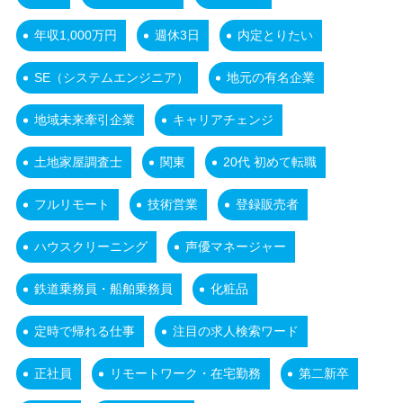
年収1,000万円
週休3日
内定とりたい
SE（システムエンジニア）
地元の有名企業
地域未来牽引企業
キャリアチェンジ
土地家屋調査士
関東
20代 初めて転職
フルリモート
技術営業
登録販売者
ハウスクリーニング
声優マネージャー
鉄道乗務員・船舶乗務員
化粧品
定時で帰れる仕事
注目の求人検索ワード
正社員
リモートワーク・在宅勤務
第二新卒