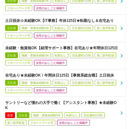
正社員
職種・業種未経験OK
転勤なし
完全週休2日制
第二新卒歓迎
リモートワーク可
女性のおしごと掲載中
土日祝休☆未経験OK【IT事務】年休125日★転勤なし＆在宅あり
正社員
職種・業種未経験OK
転勤なし
完全週休2日制
第二新卒歓迎
リモートワーク可
女性のおしごと掲載中
未経験・無資格OK【経理サポート事務】在宅あり★年間休日125日
正社員
職種・業種未経験OK
転勤なし
完全週休2日制
第二新卒歓迎
リモートワーク可
女性のおしごと掲載中
在宅あり★未経験OK！年間休日125日【事務系総合職】土日祝休
正社員
職種・業種未経験OK
転勤なし
完全週休2日制
第二新卒歓迎
リモートワーク可
女性のおしごと掲載中
サントリーなど憧れの大手で働く【アシスタント事務】★未経験O
K
新着
正社員
職種・業種未経験OK
転勤なし
完全週休2日制
第二新卒歓迎
リモートワーク可
女性のおしごと掲載中