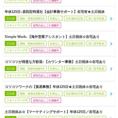
リモートワーク可
女性のおしごと掲載中
年休125日♪原則定時退社【会計事務サポート】在宅有★土日祝休
正社員
職種・業種未経験OK
転勤なし
完全週休2日制
第二新卒歓迎
リモートワーク可
女性のおしごと掲載中
Simple Work♪【海外営業アシスタント】土日祝休☆在宅あり
正社員
職種・業種未経験OK
転勤なし
完全週休2日制
第二新卒歓迎
リモートワーク可
女性のおしごと掲載中
コツコツが得意な方歓迎♪【カウンター事務】土日祝休☆在宅あり
正社員
職種・業種未経験OK
転勤なし
完全週休2日制
第二新卒歓迎
リモートワーク可
女性のおしごと掲載中
コツコツワークの【貿易事務】年休125日★土日祝休☆在宅あり
正社員
職種・業種未経験OK
転勤なし
完全週休2日制
第二新卒歓迎
リモートワーク可
女性のおしごと掲載中
土日祝休み☆【マーケティングサポート】年休125日／在宅あり