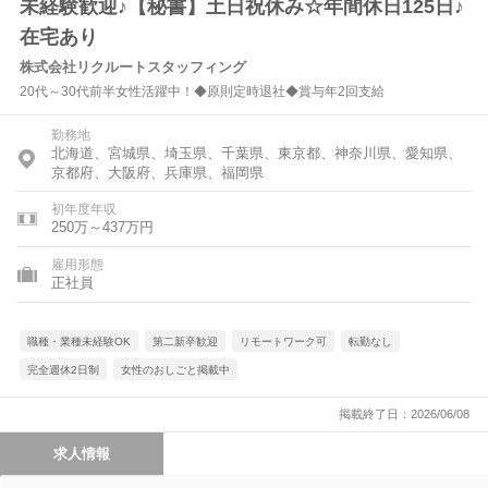
未経験歓迎♪【秘書】土日祝休み☆年間休日125日♪
在宅あり
株式会社リクルートスタッフィング
20代～30代前半女性活躍中！◆原則定時退社◆賞与年2回支給
勤務地
北海道、宮城県、埼玉県、千葉県、東京都、神奈川県、愛知県、
京都府、大阪府、兵庫県、福岡県
初年度年収
250万～437万円
雇用形態
正社員
職種・業種未経験OK
第二新卒歓迎
リモートワーク可
転勤なし
完全週休2日制
女性のおしごと掲載中
掲載終了日：2026/06/08
求人情報