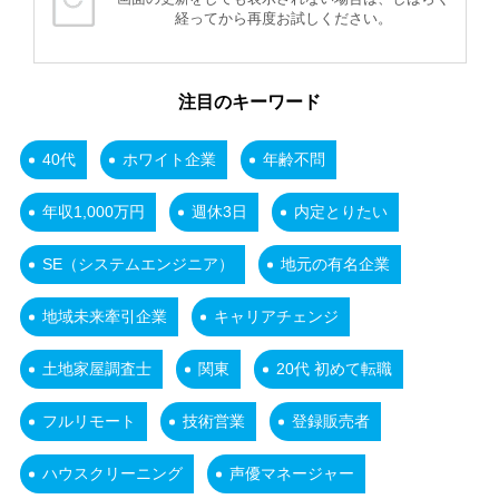
経ってから再度お試しください。
注目のキーワード
40代
ホワイト企業
年齢不問
年収1,000万円
週休3日
内定とりたい
SE（システムエンジニア）
地元の有名企業
地域未来牽引企業
キャリアチェンジ
土地家屋調査士
関東
20代 初めて転職
フルリモート
技術営業
登録販売者
ハウスクリーニング
声優マネージャー