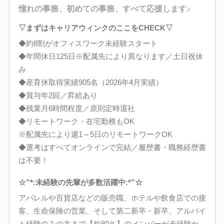
憧れの事務、初めての事務、すべて応援します♪
▽まずはキャリアウィンクのここをCHECK▽
◆約8割がオフィスワーク未経験スタート
◆年間休日125日※配属先により異なります／土日祝休
み
◆産育休取得実績905名（2026年4月実績）
◆賞与年2回／昇給あり
◆残業月6時間程度／原則定時退社
◆リモートワーク・在宅勤務もOK
※配属先により週1～5日のリモートワークOK
◆選考はすべてオンラインで完結／履歴書・職務経歴書
は不要！
☆”*:未経験の先輩が多数活躍中:*”☆
アパレルや百貨店などの販売職、ホテルや飲食店での接
客、生命保険の営業、そして第二新卒・新卒、アルバイ
ト経験のみの方まで【約80％】のメンバーが未経験か