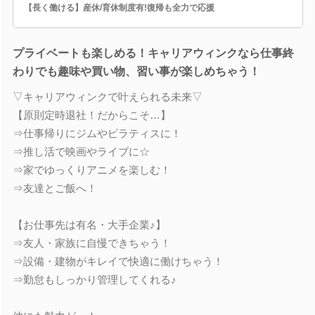
【長く働ける】産休/育休制度有!復帰も全力で応援
プライベートも楽しめる！キャリアウィンクなら仕事終
わりでも趣味や買い物、習い事が楽しめちゃう！
▽キャリアウィンクで叶えられる未来▽
【原則定時退社！だからこそ…】
⇒仕事帰りにジムやピラティスに！
⇒推し活で映画やライブに☆
⇒家でゆっくりアニメを楽しむ！
⇒友達とご飯へ！
【お仕事先は有名・大手企業♪】
⇒友人・家族に自慢できちゃう！
⇒設備・建物がキレイで快適に働けちゃう！
⇒勤怠もしっかり管理してくれる♪