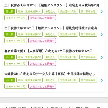
土日祝休み★年休125日【編集アシスタント】在宅あり★賞与年2回
正社員
職種・業種未経験OK
転勤なし
完全週休2日制
第二新卒歓迎
リモートワーク可
女性のおしごと掲載中
土日祝休☆年休125日【翻訳アシスタント】原則定時退社☆在宅有
正社員
職種・業種未経験OK
転勤なし
完全週休2日制
第二新卒歓迎
リモートワーク可
女性のおしごと掲載中
有名企業で働く【人事採用】在宅あり♪土日祝休み★年休125日
正社員
職種・業種未経験OK
転勤なし
完全週休2日制
第二新卒歓迎
リモートワーク可
女性のおしごと掲載中
未経験OK♪在宅あり◎データ入力等【事務】土日祝休☆転勤なし
正社員
職種・業種未経験OK
転勤なし
完全週休2日制
第二新卒歓迎
リモートワーク可
女性のおしごと掲載中