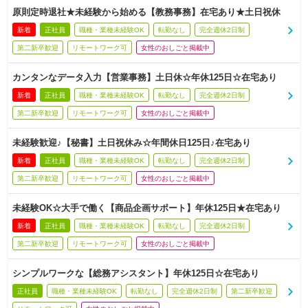
原則定時退社★未経験から始める【教務事務】在宅あり★土日祝休
新着
正社員
職種・業種未経験OK
転勤なし
完全週休2日制
第二新卒歓迎
リモートワーク可
女性のおしごと掲載中
カンタンなデータ入力【営業事務】土日休☆年休125日☆在宅あり
新着
正社員
職種・業種未経験OK
転勤なし
完全週休2日制
第二新卒歓迎
リモートワーク可
女性のおしごと掲載中
未経験歓迎♪【秘書】土日祝休み☆年間休日125日♪在宅あり
新着
正社員
職種・業種未経験OK
転勤なし
完全週休2日制
第二新卒歓迎
リモートワーク可
女性のおしごと掲載中
未経験OK☆大手で働く【商品企画サポート】年休125日★在宅あり
新着
正社員
職種・業種未経験OK
転勤なし
完全週休2日制
第二新卒歓迎
リモートワーク可
女性のおしごと掲載中
シンプルワークな【総務アシスタント】年休125日☆在宅あり
正社員
職種・業種未経験OK
転勤なし
完全週休2日制
第二新卒歓迎