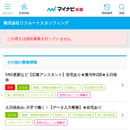
メニュー
会員登録
閲覧履歴
検索
株式会社リクルートスタッフィング
この求人は現在募集を行っていません。
その他の募集情報
SNS更新など【広報アシスタント】在宅あり★賞与年2回★土日祝
休
新着
正社員
職種・業種未経験OK
転勤なし
完全週休2日制
第二新卒歓迎
リモートワーク可
女性のおしごと掲載中
土日祝休み♪大手で働く！【データ入力事務】★在宅あり
正社員
職種・業種未経験OK
転勤なし
完全週休2日制
第二新卒歓迎
リモートワーク可
女性のおしごと掲載中