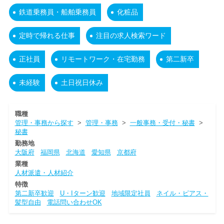
鉄道乗務員・船舶乗務員
化粧品
定時で帰れる仕事
注目の求人検索ワード
正社員
リモートワーク・在宅勤務
第二新卒
未経験
土日祝日休み
職種
管理・事務から探す
>
管理・事務
>
一般事務・受付・秘書
>
秘書
勤務地
大阪府
福岡県
北海道
愛知県
京都府
業種
人材派遣・人材紹介
特徴
第二新卒歓迎
U・Iターン歓迎
地域限定社員
ネイル・ピアス・
髪型自由
電話問い合わせOK