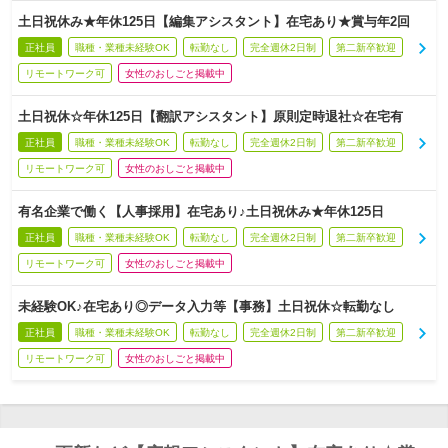
土日祝休み★年休125日【編集アシスタント】在宅あり★賞与年2回
正社員
職種・業種未経験OK
転勤なし
完全週休2日制
第二新卒歓迎
リモートワーク可
女性のおしごと掲載中
土日祝休☆年休125日【翻訳アシスタント】原則定時退社☆在宅有
正社員
職種・業種未経験OK
転勤なし
完全週休2日制
第二新卒歓迎
リモートワーク可
女性のおしごと掲載中
有名企業で働く【人事採用】在宅あり♪土日祝休み★年休125日
正社員
職種・業種未経験OK
転勤なし
完全週休2日制
第二新卒歓迎
リモートワーク可
女性のおしごと掲載中
未経験OK♪在宅あり◎データ入力等【事務】土日祝休☆転勤なし
正社員
職種・業種未経験OK
転勤なし
完全週休2日制
第二新卒歓迎
リモートワーク可
女性のおしごと掲載中