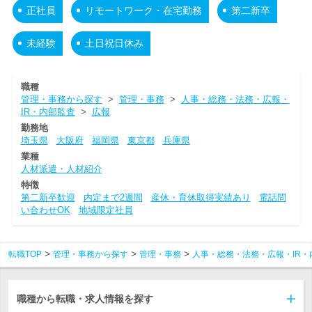
正社員
リモートワーク・在宅勤務
第二新卒
未経験
土日祝日休み
職種
管理・事務から探す
>
管理・事務
>
人事・総務・法務・広報・
IR・内部監査
>
広報
勤務地
埼玉県
大阪府
福岡県
東京都
兵庫県
業種
人材派遣・人材紹介
特徴
第二新卒歓迎
内定まで2週間
産休・育休取得実績あり
電話問
い合わせOK
地域限定社員
転職TOP
管理・事務から探す
管理・事務
人事・総務・法務・広報・IR・
職種から転職・求人情報を探す