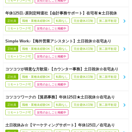
リモートワーク可
女性のおしごと掲載中
年休125日♪原則定時退社【会計事務サポート】在宅有★土日祝休
正社員
職種・業種未経験OK
転勤なし
完全週休2日制
第二新卒歓迎
リモートワーク可
女性のおしごと掲載中
Simple Work♪【海外営業アシスタント】土日祝休☆在宅あり
正社員
職種・業種未経験OK
転勤なし
完全週休2日制
第二新卒歓迎
リモートワーク可
女性のおしごと掲載中
コツコツが得意な方歓迎♪【カウンター事務】土日祝休☆在宅あり
正社員
職種・業種未経験OK
転勤なし
完全週休2日制
第二新卒歓迎
リモートワーク可
女性のおしごと掲載中
コツコツワークの【貿易事務】年休125日★土日祝休☆在宅あり
正社員
職種・業種未経験OK
転勤なし
完全週休2日制
第二新卒歓迎
リモートワーク可
女性のおしごと掲載中
土日祝休み☆【マーケティングサポート】年休125日／在宅あり