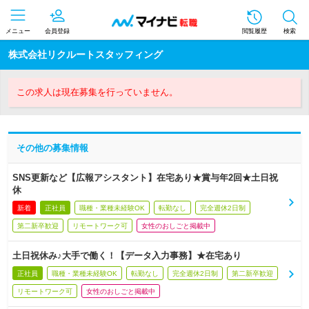
メニュー
会員登録
閲覧履歴
検索
株式会社リクルートスタッフィング
この求人は現在募集を行っていません。
その他の募集情報
SNS更新など【広報アシスタント】在宅あり★賞与年2回★土日祝
休
新着
正社員
職種・業種未経験OK
転勤なし
完全週休2日制
第二新卒歓迎
リモートワーク可
女性のおしごと掲載中
土日祝休み♪大手で働く！【データ入力事務】★在宅あり
正社員
職種・業種未経験OK
転勤なし
完全週休2日制
第二新卒歓迎
リモートワーク可
女性のおしごと掲載中