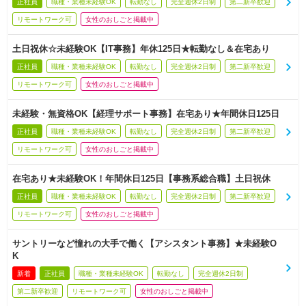
正社員
職種・業種未経験OK
転勤なし
完全週休2日制
第二新卒歓迎
リモートワーク可
女性のおしごと掲載中
土日祝休☆未経験OK【IT事務】年休125日★転勤なし＆在宅あり
正社員
職種・業種未経験OK
転勤なし
完全週休2日制
第二新卒歓迎
リモートワーク可
女性のおしごと掲載中
未経験・無資格OK【経理サポート事務】在宅あり★年間休日125日
正社員
職種・業種未経験OK
転勤なし
完全週休2日制
第二新卒歓迎
リモートワーク可
女性のおしごと掲載中
在宅あり★未経験OK！年間休日125日【事務系総合職】土日祝休
正社員
職種・業種未経験OK
転勤なし
完全週休2日制
第二新卒歓迎
リモートワーク可
女性のおしごと掲載中
サントリーなど憧れの大手で働く【アシスタント事務】★未経験O
K
新着
正社員
職種・業種未経験OK
転勤なし
完全週休2日制
第二新卒歓迎
リモートワーク可
女性のおしごと掲載中