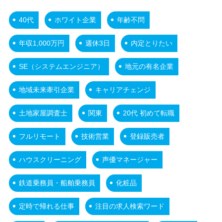
40代
ホワイト企業
年齢不問
年収1,000万円
週休3日
内定とりたい
SE（システムエンジニア）
地元の有名企業
地域未来牽引企業
キャリアチェンジ
土地家屋調査士
関東
20代 初めて転職
フルリモート
技術営業
登録販売者
ハウスクリーニング
声優マネージャー
鉄道乗務員・船舶乗務員
化粧品
定時で帰れる仕事
注目の求人検索ワード