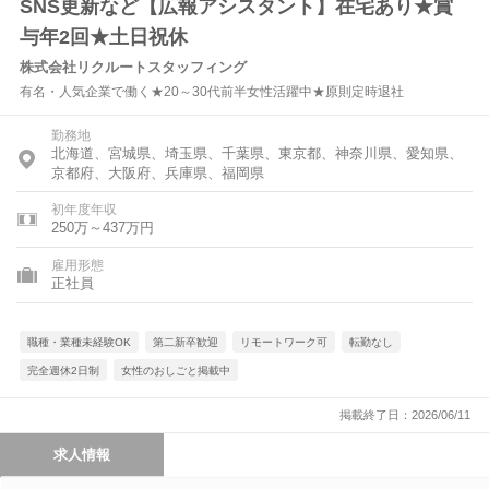
SNS更新など【広報アシスタント】在宅あり★賞
与年2回★土日祝休
株式会社リクルートスタッフィング
有名・人気企業で働く★20～30代前半女性活躍中★原則定時退社
勤務地
北海道、宮城県、埼玉県、千葉県、東京都、神奈川県、愛知県、
京都府、大阪府、兵庫県、福岡県
初年度年収
250万～437万円
雇用形態
正社員
職種・業種未経験OK
第二新卒歓迎
リモートワーク可
転勤なし
完全週休2日制
女性のおしごと掲載中
掲載終了日：2026/06/11
求人情報