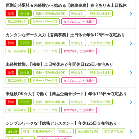
原則定時退社★未経験から始める【教務事務】在宅あり★土日祝休
新着
正社員
職種・業種未経験OK
転勤なし
完全週休2日制
第二新卒歓迎
リモートワーク可
女性のおしごと掲載中
カンタンなデータ入力【営業事務】土日休☆年休125日☆在宅あり
新着
正社員
職種・業種未経験OK
転勤なし
完全週休2日制
第二新卒歓迎
リモートワーク可
女性のおしごと掲載中
未経験歓迎♪【秘書】土日祝休み☆年間休日125日♪在宅あり
新着
正社員
職種・業種未経験OK
転勤なし
完全週休2日制
第二新卒歓迎
リモートワーク可
女性のおしごと掲載中
未経験OK☆大手で働く【商品企画サポート】年休125日★在宅あり
新着
正社員
職種・業種未経験OK
転勤なし
完全週休2日制
第二新卒歓迎
リモートワーク可
女性のおしごと掲載中
シンプルワークな【総務アシスタント】年休125日☆在宅あり
正社員
職種・業種未経験OK
転勤なし
完全週休2日制
第二新卒歓迎