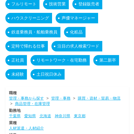
フルリモート
技術営業
登録販売者
ハウスクリーニング
声優マネージャー
鉄道乗務員・船舶乗務員
化粧品
定時で帰れる仕事
注目の求人検索ワード
正社員
リモートワーク・在宅勤務
第二新卒
未経験
土日祝日休み
職種
管理・事務から探す
>
管理・事務
>
購買・資材・貿易・物流
>
商品管理・在庫管理
勤務地
千葉県
愛知県
北海道
神奈川県
東京都
業種
人材派遣・人材紹介