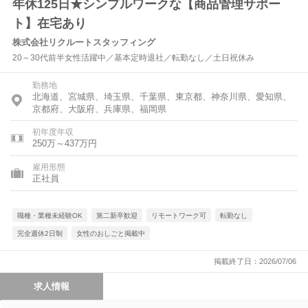
年休125日★シンプルワークな【商品管理サポー
ト】在宅あり
株式会社リクルートスタッフィング
20～30代前半女性活躍中／基本定時退社／転勤なし／土日祝休み
勤務地
北海道、宮城県、埼玉県、千葉県、東京都、神奈川県、愛知県、
京都府、大阪府、兵庫県、福岡県
初年度年収
250万～437万円
雇用形態
正社員
職種・業種未経験OK
第二新卒歓迎
リモートワーク可
転勤なし
完全週休2日制
女性のおしごと掲載中
掲載終了日：2026/07/06
求人情報