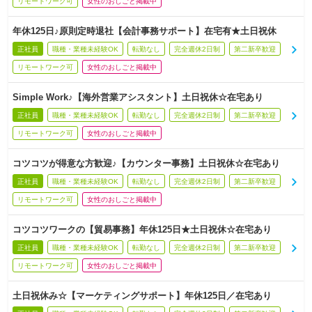
リモートワーク可
女性のおしごと掲載中
年休125日♪原則定時退社【会計事務サポート】在宅有★土日祝休
正社員
職種・業種未経験OK
転勤なし
完全週休2日制
第二新卒歓迎
リモートワーク可
女性のおしごと掲載中
Simple Work♪【海外営業アシスタント】土日祝休☆在宅あり
正社員
職種・業種未経験OK
転勤なし
完全週休2日制
第二新卒歓迎
リモートワーク可
女性のおしごと掲載中
コツコツが得意な方歓迎♪【カウンター事務】土日祝休☆在宅あり
正社員
職種・業種未経験OK
転勤なし
完全週休2日制
第二新卒歓迎
リモートワーク可
女性のおしごと掲載中
コツコツワークの【貿易事務】年休125日★土日祝休☆在宅あり
正社員
職種・業種未経験OK
転勤なし
完全週休2日制
第二新卒歓迎
リモートワーク可
女性のおしごと掲載中
土日祝休み☆【マーケティングサポート】年休125日／在宅あり