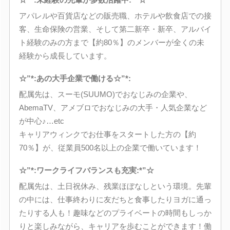
アパレルや百貨店などの販売職、ホテルや飲食店での接
客、生命保険の営業、そして第二新卒・新卒、アルバイ
ト経験のみの方まで【約80％】のメンバーが全くの未
経験から成長しています。
☆”*:あの大手企業で働ける☆”*:
配属先は、スーモ(SUUMO)でおなじみの企業や、
AbemaTV、アメブロでおなじみの大手・人気企業など
が中心♪…etc
キャリアウィンクでお仕事をスタートした方の【約
70％】が、従業員500名以上の企業で働いています！
☆”*:ワークライフバランスも充実:*”☆
配属先は、土日祝休み、残業ほぼなしという環境。先輩
の中には、仕事終わりに友だちと食事したりヨガに通っ
たりする人も！趣味などのプライベートの時間もしっか
りと楽しみながら、キャリアを歩むことができます！働