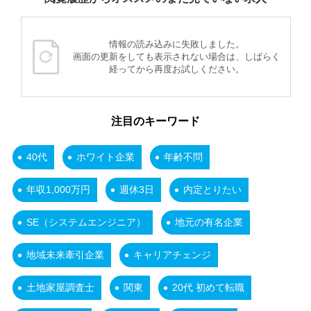
情報の読み込みに失敗しました。
画面の更新をしても表示されない場合は、しばらく
経ってから再度お試しください。
注目のキーワード
40代
ホワイト企業
年齢不問
年収1,000万円
週休3日
内定とりたい
SE（システムエンジニア）
地元の有名企業
地域未来牽引企業
キャリアチェンジ
土地家屋調査士
関東
20代 初めて転職