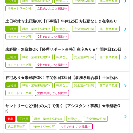
正社員
職種・業種未経験OK
転勤なし
完全週休2日制
第二新卒歓迎
リモートワーク可
女性のおしごと掲載中
土日祝休☆未経験OK【IT事務】年休125日★転勤なし＆在宅あり
正社員
職種・業種未経験OK
転勤なし
完全週休2日制
第二新卒歓迎
リモートワーク可
女性のおしごと掲載中
未経験・無資格OK【経理サポート事務】在宅あり★年間休日125日
正社員
職種・業種未経験OK
転勤なし
完全週休2日制
第二新卒歓迎
リモートワーク可
女性のおしごと掲載中
在宅あり★未経験OK！年間休日125日【事務系総合職】土日祝休
正社員
職種・業種未経験OK
転勤なし
完全週休2日制
第二新卒歓迎
リモートワーク可
女性のおしごと掲載中
サントリーなど憧れの大手で働く【アシスタント事務】★未経験O
K
新着
正社員
職種・業種未経験OK
転勤なし
完全週休2日制
第二新卒歓迎
リモートワーク可
女性のおしごと掲載中