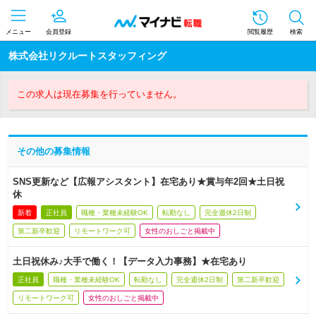
メニュー
会員登録
閲覧履歴
検索
株式会社リクルートスタッフィング
この求人は現在募集を行っていません。
その他の募集情報
SNS更新など【広報アシスタント】在宅あり★賞与年2回★土日祝
休
新着
正社員
職種・業種未経験OK
転勤なし
完全週休2日制
第二新卒歓迎
リモートワーク可
女性のおしごと掲載中
土日祝休み♪大手で働く！【データ入力事務】★在宅あり
正社員
職種・業種未経験OK
転勤なし
完全週休2日制
第二新卒歓迎
リモートワーク可
女性のおしごと掲載中