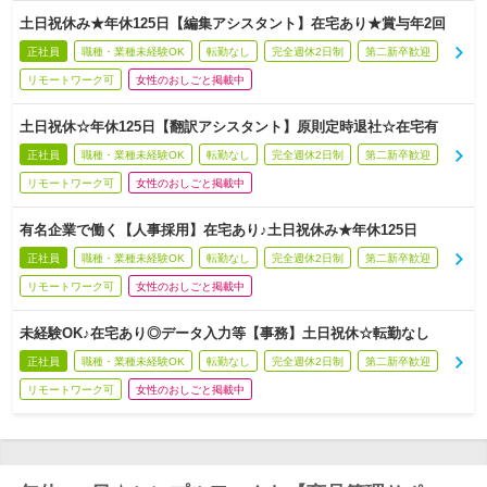
土日祝休み★年休125日【編集アシスタント】在宅あり★賞与年2回
正社員
職種・業種未経験OK
転勤なし
完全週休2日制
第二新卒歓迎
リモートワーク可
女性のおしごと掲載中
土日祝休☆年休125日【翻訳アシスタント】原則定時退社☆在宅有
正社員
職種・業種未経験OK
転勤なし
完全週休2日制
第二新卒歓迎
リモートワーク可
女性のおしごと掲載中
有名企業で働く【人事採用】在宅あり♪土日祝休み★年休125日
正社員
職種・業種未経験OK
転勤なし
完全週休2日制
第二新卒歓迎
リモートワーク可
女性のおしごと掲載中
未経験OK♪在宅あり◎データ入力等【事務】土日祝休☆転勤なし
正社員
職種・業種未経験OK
転勤なし
完全週休2日制
第二新卒歓迎
リモートワーク可
女性のおしごと掲載中