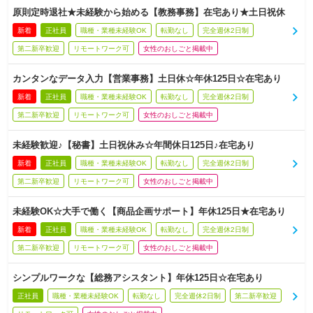
原則定時退社★未経験から始める【教務事務】在宅あり★土日祝休
新着
正社員
職種・業種未経験OK
転勤なし
完全週休2日制
第二新卒歓迎
リモートワーク可
女性のおしごと掲載中
カンタンなデータ入力【営業事務】土日休☆年休125日☆在宅あり
新着
正社員
職種・業種未経験OK
転勤なし
完全週休2日制
第二新卒歓迎
リモートワーク可
女性のおしごと掲載中
未経験歓迎♪【秘書】土日祝休み☆年間休日125日♪在宅あり
新着
正社員
職種・業種未経験OK
転勤なし
完全週休2日制
第二新卒歓迎
リモートワーク可
女性のおしごと掲載中
未経験OK☆大手で働く【商品企画サポート】年休125日★在宅あり
新着
正社員
職種・業種未経験OK
転勤なし
完全週休2日制
第二新卒歓迎
リモートワーク可
女性のおしごと掲載中
シンプルワークな【総務アシスタント】年休125日☆在宅あり
正社員
職種・業種未経験OK
転勤なし
完全週休2日制
第二新卒歓迎