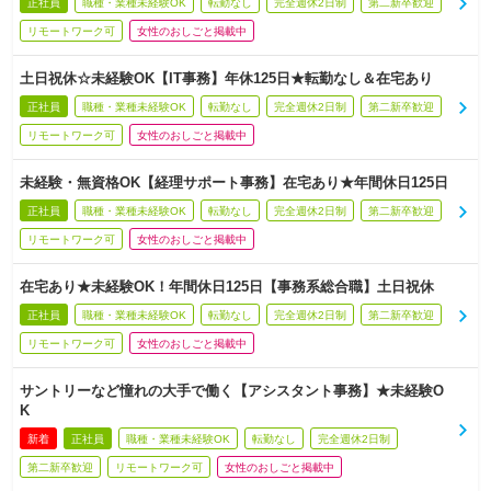
正社員
職種・業種未経験OK
転勤なし
完全週休2日制
第二新卒歓迎
リモートワーク可
女性のおしごと掲載中
土日祝休☆未経験OK【IT事務】年休125日★転勤なし＆在宅あり
正社員
職種・業種未経験OK
転勤なし
完全週休2日制
第二新卒歓迎
リモートワーク可
女性のおしごと掲載中
未経験・無資格OK【経理サポート事務】在宅あり★年間休日125日
正社員
職種・業種未経験OK
転勤なし
完全週休2日制
第二新卒歓迎
リモートワーク可
女性のおしごと掲載中
在宅あり★未経験OK！年間休日125日【事務系総合職】土日祝休
正社員
職種・業種未経験OK
転勤なし
完全週休2日制
第二新卒歓迎
リモートワーク可
女性のおしごと掲載中
サントリーなど憧れの大手で働く【アシスタント事務】★未経験O
K
新着
正社員
職種・業種未経験OK
転勤なし
完全週休2日制
第二新卒歓迎
リモートワーク可
女性のおしごと掲載中