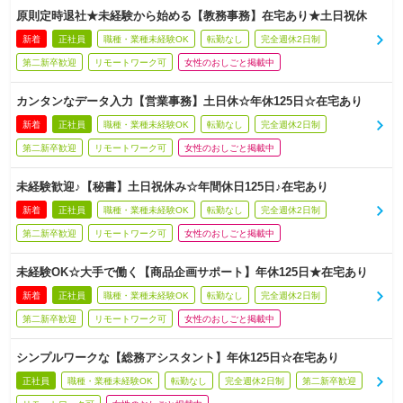
原則定時退社★未経験から始める【教務事務】在宅あり★土日祝休
新着
正社員
職種・業種未経験OK
転勤なし
完全週休2日制
第二新卒歓迎
リモートワーク可
女性のおしごと掲載中
カンタンなデータ入力【営業事務】土日休☆年休125日☆在宅あり
新着
正社員
職種・業種未経験OK
転勤なし
完全週休2日制
第二新卒歓迎
リモートワーク可
女性のおしごと掲載中
未経験歓迎♪【秘書】土日祝休み☆年間休日125日♪在宅あり
新着
正社員
職種・業種未経験OK
転勤なし
完全週休2日制
第二新卒歓迎
リモートワーク可
女性のおしごと掲載中
未経験OK☆大手で働く【商品企画サポート】年休125日★在宅あり
新着
正社員
職種・業種未経験OK
転勤なし
完全週休2日制
第二新卒歓迎
リモートワーク可
女性のおしごと掲載中
シンプルワークな【総務アシスタント】年休125日☆在宅あり
正社員
職種・業種未経験OK
転勤なし
完全週休2日制
第二新卒歓迎