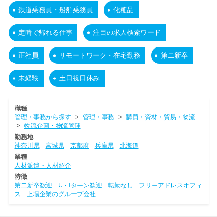
鉄道乗務員・船舶乗務員
化粧品
定時で帰れる仕事
注目の求人検索ワード
正社員
リモートワーク・在宅勤務
第二新卒
未経験
土日祝日休み
職種
管理・事務から探す
>
管理・事務
>
購買・資材・貿易・物流
>
物流企画・物流管理
勤務地
神奈川県
宮城県
京都府
兵庫県
北海道
業種
人材派遣・人材紹介
特徴
第二新卒歓迎
U・Iターン歓迎
転勤なし
フリーアドレスオフィ
ス
上場企業のグループ会社