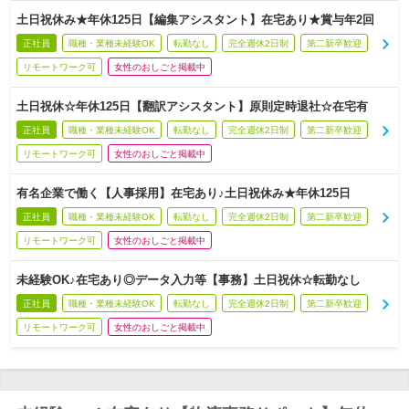
土日祝休み★年休125日【編集アシスタント】在宅あり★賞与年2回
正社員
職種・業種未経験OK
転勤なし
完全週休2日制
第二新卒歓迎
リモートワーク可
女性のおしごと掲載中
土日祝休☆年休125日【翻訳アシスタント】原則定時退社☆在宅有
正社員
職種・業種未経験OK
転勤なし
完全週休2日制
第二新卒歓迎
リモートワーク可
女性のおしごと掲載中
有名企業で働く【人事採用】在宅あり♪土日祝休み★年休125日
正社員
職種・業種未経験OK
転勤なし
完全週休2日制
第二新卒歓迎
リモートワーク可
女性のおしごと掲載中
未経験OK♪在宅あり◎データ入力等【事務】土日祝休☆転勤なし
正社員
職種・業種未経験OK
転勤なし
完全週休2日制
第二新卒歓迎
リモートワーク可
女性のおしごと掲載中