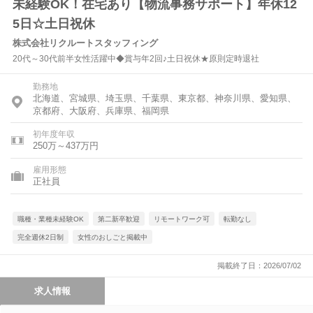
未経験OK！在宅あり【物流事務サポート】年休12
5日☆土日祝休
株式会社リクルートスタッフィング
20代～30代前半女性活躍中◆賞与年2回♪土日祝休★原則定時退社
勤務地
北海道、宮城県、埼玉県、千葉県、東京都、神奈川県、愛知県、
京都府、大阪府、兵庫県、福岡県
初年度年収
250万～437万円
雇用形態
正社員
職種・業種未経験OK
第二新卒歓迎
リモートワーク可
転勤なし
完全週休2日制
女性のおしごと掲載中
掲載終了日：2026/07/02
求人情報