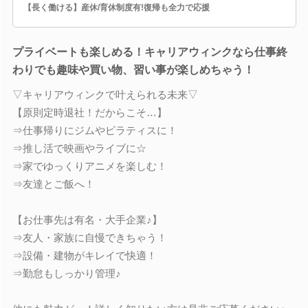
【長く働ける】産休/育休制度有!復帰も全力で応援
プライベートも楽しめる！キャリアウィンクなら仕事終
わりでも趣味や買い物、習い事が楽しめちゃう！
▽キャリアウィンクで叶えられる未来▽
【原則定時退社！だからこそ…】
⇒仕事帰りにジムやピラティスに！
⇒推し活で映画やライブに☆
⇒家でゆっくりアニメを楽しむ！
⇒友達とご飯へ！
【お仕事先は有名・大手企業♪】
⇒友人・家族に自慢できちゃう！
⇒設備・建物がキレイで快適！
⇒勤怠もしっかり管理♪