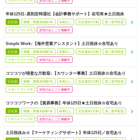
リモートワーク可
女性のおしごと掲載中
年休125日♪原則定時退社【会計事務サポート】在宅有★土日祝休
正社員
職種・業種未経験OK
転勤なし
完全週休2日制
第二新卒歓迎
リモートワーク可
女性のおしごと掲載中
Simple Work♪【海外営業アシスタント】土日祝休☆在宅あり
正社員
職種・業種未経験OK
転勤なし
完全週休2日制
第二新卒歓迎
リモートワーク可
女性のおしごと掲載中
コツコツが得意な方歓迎♪【カウンター事務】土日祝休☆在宅あり
正社員
職種・業種未経験OK
転勤なし
完全週休2日制
第二新卒歓迎
リモートワーク可
女性のおしごと掲載中
コツコツワークの【貿易事務】年休125日★土日祝休☆在宅あり
正社員
職種・業種未経験OK
転勤なし
完全週休2日制
第二新卒歓迎
リモートワーク可
女性のおしごと掲載中
土日祝休み☆【マーケティングサポート】年休125日／在宅あり