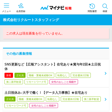
メニュー
会員登録
閲覧履歴
検索
株式会社リクルートスタッフィング
この求人は現在募集を行っていません。
その他の募集情報
SNS更新など【広報アシスタント】在宅あり★賞与年2回★土日祝
休
新着
正社員
職種・業種未経験OK
転勤なし
完全週休2日制
第二新卒歓迎
リモートワーク可
女性のおしごと掲載中
土日祝休み♪大手で働く！【データ入力事務】★在宅あり
正社員
職種・業種未経験OK
転勤なし
完全週休2日制
第二新卒歓迎
リモートワーク可
女性のおしごと掲載中