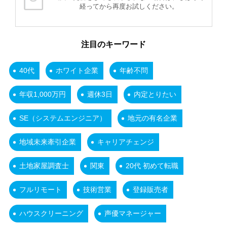
経ってから再度お試しください。
注目のキーワード
40代
ホワイト企業
年齢不問
年収1,000万円
週休3日
内定とりたい
SE（システムエンジニア）
地元の有名企業
地域未来牽引企業
キャリアチェンジ
土地家屋調査士
関東
20代 初めて転職
フルリモート
技術営業
登録販売者
ハウスクリーニング
声優マネージャー