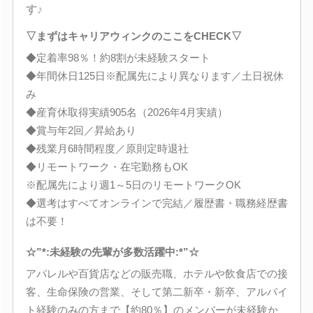
す♪
▽まずはキャリアウィンクのここをCHECK▽
◆定着率98％！約8割が未経験スタート
◆年間休日125日※配属先により異なります／土日祝休
み
◆産育休取得実績905名（2026年4月実績）
◆賞与年2回／昇給あり
◆残業月6時間程度／原則定時退社
◆リモートワーク・在宅勤務もOK
※配属先により週1～5日のリモートワークOK
◆選考はすべてオンラインで完結／履歴書・職務経歴書
は不要！
☆”*:未経験の先輩が多数活躍中:*”☆
アパレルや百貨店などの販売職、ホテルや飲食店での接
客、生命保険の営業、そして第二新卒・新卒、アルバイ
ト経験のみの方まで【約80％】のメンバーが未経験か