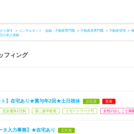
から探す
コンサルタント・金融・不動産専門職
不動産系専門職
不動産管理
5日の求人情報
ッフィング
ント】在宅あり★賞与年2回★土日祝休
正社員
新着
完全週休2日制
第二新卒歓迎
リモートワーク可
女性のおしごと掲
ータ入力事務】★在宅あり
正社員