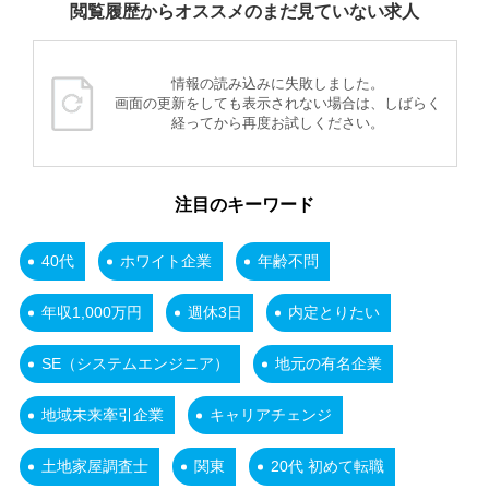
閲覧履歴からオススメのまだ見ていない求人
情報の読み込みに失敗しました。
画面の更新をしても表示されない場合は、しばらく
経ってから再度お試しください。
注目のキーワード
40代
ホワイト企業
年齢不問
年収1,000万円
週休3日
内定とりたい
SE（システムエンジニア）
地元の有名企業
地域未来牽引企業
キャリアチェンジ
土地家屋調査士
関東
20代 初めて転職