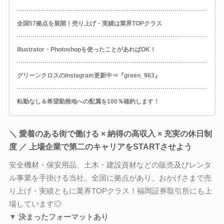
全国57拠点を展開！売り上げ・実績は業界TOPクラス
Illustrator・Photoshopを使ったことがあればOK！
グリーンクロスのInstagram更新中⇒『green_963』
転勤なし＆希望勤務地への配属を100％確約します！
＼ 愛着のある街で働ける × 納得の高収入 × 充実の休日制
度 ／ 上場企業で第二のキャリアをSTARTさせよう
安全機材・保安用品、土木・建設資材などの販売及びレンタ
ル事業を手掛ける当社。全国に拠点があり、おかげさまで売
り上げ・実績ともに業界TOPクラス！福岡証券取引所にも上
場しています◎
▼ 決まったフォーマットあり