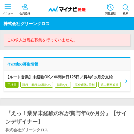
メニュー
会員登録
閲覧履歴
検索
株式会社グリーンクロス
この求人は現在募集を行っていません。
その他の募集情報
【ルート営業】未経験OK／年間休日125日／賞与6ヵ月分支給
正社員
職種・業種未経験OK
転勤なし
完全週休2日制
第二新卒歓迎
『えっ！業界未経験の私が賞与年6か月分』【サイ
ンデザイナー】
株式会社グリーンクロス