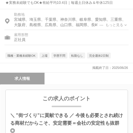
★実務未経験でもOK★有給平均10.4日｜毎週土日休み＆年休125日
勤務地
宮城県、埼玉県、千葉県、神奈川県、岐阜県、愛知県、三重県、
大阪府、島根県、広島県、山口県、福岡県、長崎県、宮崎県、鹿
もっと見る
児島県、沖縄県
雇用形態
正社員
職種・業種未経験OK
上場
学歴不問
転勤なし
完全週休2日制
掲載終了日：2025/06/26
求人情報
この求人のポイント
＼ "街づくり"に貢献できる ／ 今後も必要とされ続け
る商材だからこそ、安定需要＝会社の安定性も抜群
◎