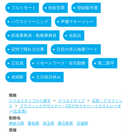
フルリモート
技術営業
登録販売者
ハウスクリーニング
声優マネージャー
鉄道乗務員・船舶乗務員
化粧品
定時で帰れる仕事
注目の求人検索ワード
正社員
リモートワーク・在宅勤務
第二新卒
未経験
土日祝日休み
職種
クリエイティブから探す
>
クリエイティブ
>
広告・グラフィッ
ク
>
グラフィックデザイナー・CGデザイナー・イラストレータ
ー(広告系)
勤務地
神奈川県
愛知県
埼玉県
鹿児島県
宮城県
業種