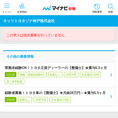
メニュー
会員登録
閲覧履歴
検索
ネッツトヨタゾナ神戸株式会社
この求人は現在募集を行っていません。
その他の募集情報
実務未経験OK！トヨタ正規ディーラーの【整備士】★賞与6.5ヶ月
正社員
職種・業種未経験OK
転勤なし
学歴不問
完全週休2日制
第二新卒歓迎
経験者募集！トヨタ車の【整備士】★月給28万円～★賞与6.5ヶ月
正社員
転勤なし
学歴不問
完全週休2日制