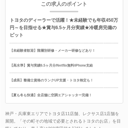
この求人のポイント
トヨタのディーラーで活躍！★未経験でも年収450万
円～を目指せる★賞与6.5ヶ月分実績★冷暖房完備の
ピット
【未経験者歓迎】階層別研修・メーカー研修などあり！
【高水準】賞与実績6.5ヶ月分/Netflix無料/iPhone支給
【成長】整備士資格のランクUP支援・トヨタ検定も！
【夏も冬も快適】全店舗に空調エアシャッター完備！
神戸・兵庫東エリアでトヨタ店11店舗、レクサス店1店舗を
展開。「その町その地域で必要とされるトヨタのお店」を目