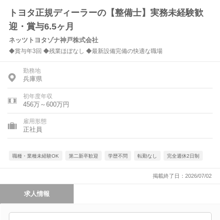
トヨタ正規ディーラーの【整備士】実務未経験歓
迎・賞与6.5ヶ月
ネッツトヨタゾナ神戸株式会社
◆賞与年3回 ◆残業ほぼなし ◆最新設備完備の快適な職場
勤務地
兵庫県
初年度年収
456万～600万円
雇用形態
正社員
職種・業種未経験OK
第二新卒歓迎
学歴不問
転勤なし
完全週休2日制
掲載終了日：2026/07/02
求人情報