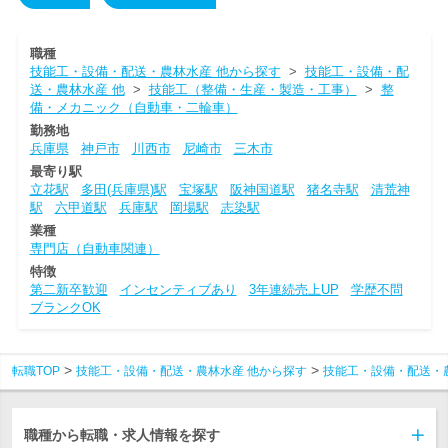
職種
技能工・設備・配送・農林水産 他から探す
>
技能工・設備・配
送・農林水産 他
>
技能工（整備・生産・製造・工事）
>
整
備・メカニック（自動車・二輪車）
勤務地
兵庫県
神戸市
川西市
尼崎市
三木市
最寄り駅
立花駅
多田(兵庫県)駅
宝塚駅
阪神国道駅
猪名寺駅
清荒神
駅
六甲道駅
兵庫駅
岡場駅
志染駅
業種
専門店（自動車関連）
特徴
第二新卒歓迎
インセンティブあり
3年連続売上UP
学歴不問
ブランクOK
転職TOP
技能工・設備・配送・農林水産 他から探す
技能工・設備・配送・
職種から転職・求人情報を探す