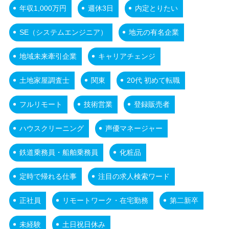
年収1,000万円
週休3日
内定とりたい
SE（システムエンジニア）
地元の有名企業
地域未来牽引企業
キャリアチェンジ
土地家屋調査士
関東
20代 初めて転職
フルリモート
技術営業
登録販売者
ハウスクリーニング
声優マネージャー
鉄道乗務員・船舶乗務員
化粧品
定時で帰れる仕事
注目の求人検索ワード
正社員
リモートワーク・在宅勤務
第二新卒
未経験
土日祝日休み