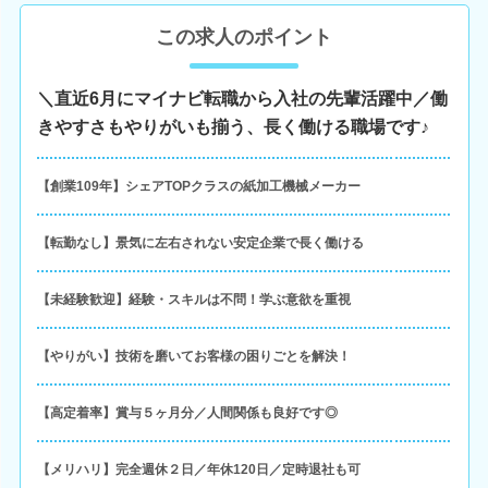
この求人のポイント
＼直近6月にマイナビ転職から入社の先輩活躍中／働
きやすさもやりがいも揃う、長く働ける職場です♪
【創業109年】シェアTOPクラスの紙加工機械メーカー
【転勤なし】景気に左右されない安定企業で長く働ける
【未経験歓迎】経験・スキルは不問！学ぶ意欲を重視
【やりがい】技術を磨いてお客様の困りごとを解決！
【高定着率】賞与５ヶ月分／人間関係も良好です◎
【メリハリ】完全週休２日／年休120日／定時退社も可