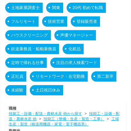
土地家屋調査士
関東
20代 初めて転職
フルリモート
技術営業
登録販売者
ハウスクリーニング
声優マネージャー
鉄道乗務員・船舶乗務員
化粧品
定時で帰れる仕事
注目の求人検索ワード
正社員
リモートワーク・在宅勤務
第二新卒
未経験
土日祝日休み
職種
技能工・設備・配送・農林水産 他から探す
>
技能工・設備・配
送・農林水産 他
>
技能工（整備・生産・製造・工事）
>
工場
生産・製造（輸送用機器・家電・電子機器系）
勤務地