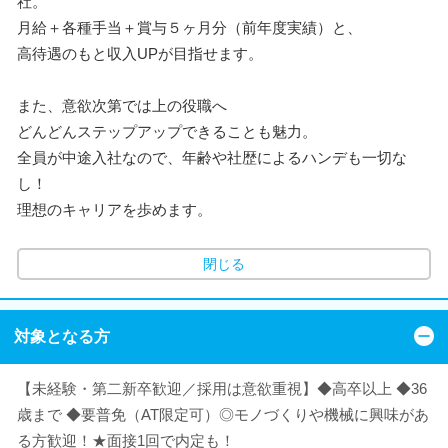
社。
月給＋各種手当＋賞与５ヶ月分（前年度実績）と、
高待遇のもと収入UPが目指せます。
また、意欲次第では上の役職へ
どんどんステップアップできることも魅力。
全員が中途入社なので、年齢や社歴によるハンデも一切な
し！
理想のキャリアを歩めます。
閉じる
対象となる方
【未経験・第二新卒歓迎／採用は意欲重視】◆高卒以上 ◆36
歳まで ◆要普免（AT限定可）◎モノづくりや機械に興味があ
る方歓迎！★面接1回で内定も！