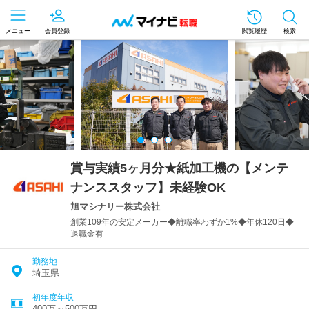
メニュー
会員登録
閲覧履歴
検索
賞与実績5ヶ月分★紙加工機の【メンテ
ナンススタッフ】未経験OK
旭マシナリー株式会社
創業109年の安定メーカー◆離職率わずか1%◆年休120日◆
退職金有
勤務地
埼玉県
初年度年収
400万～500万円