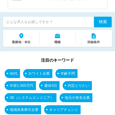
検索
どんな求人をお探しですか？
勤務地・本社
職種
詳細条件
注目のキーワード
40代
ホワイト企業
年齢不問
年収1,000万円
週休3日
内定とりたい
SE（システムエンジニア）
地元の有名企業
地域未来牽引企業
キャリアチェンジ