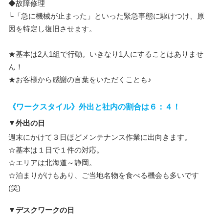
◆故障修理
└「急に機械が止まった」といった緊急事態に駆けつけ、原
因を特定し復旧させます。
★基本は2人1組で行動。いきなり1人にすることはありませ
ん！
★お客様から感謝の言葉をいただくことも♪
《ワークスタイル》外出と社内の割合は６：４！
▼外出の日
週末にかけて３日ほどメンテナンス作業に出向きます。
☆基本は１日で１件の対応。
☆エリアは北海道～静岡。
☆泊まりがけもあり、ご当地名物を食べる機会も多いです
(笑)
▼デスクワークの日