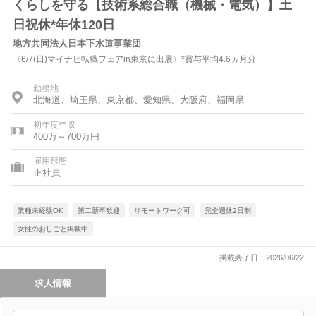
くらしを守る【技術系総合職（機械・電気）】土
日祝休*年休120日
地方共同法人日本下水道事業団
〈6/7(日)マイナビ転職フェアin東京に出展〉*賞与平均4.6ヵ月分
勤務地
北海道、埼玉県、東京都、愛知県、大阪府、福岡県
初年度年収
400万～700万円
雇用形態
正社員
業種未経験OK
第二新卒歓迎
リモートワーク可
完全週休2日制
女性のおしごと掲載中
掲載終了日：2026/06/22
求人情報