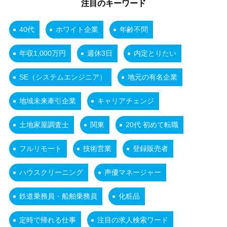
注目のキーワード
40代
ホワイト企業
年齢不問
年収1,000万円
週休3日
内定とりたい
SE（システムエンジニア）
地元の有名企業
地域未来牽引企業
キャリアチェンジ
土地家屋調査士
関東
20代 初めて転職
フルリモート
技術営業
登録販売者
ハウスクリーニング
声優マネージャー
鉄道乗務員・船舶乗務員
化粧品
定時で帰れる仕事
注目の求人検索ワード