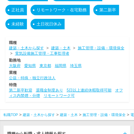
正社員
リモートワーク・在宅勤務
第二新卒
未経験
土日祝日休み
職種
建築・土木から探す
>
建築・土木
>
施工管理・設備・環境保全
>
電気設備施工管理・工事監理者
勤務地
大阪府
愛知県
東京都
福岡県
埼玉県
業種
公益・特殊・独立行政法人
特徴
第二新卒歓迎
退職金制度あり
5日以上連続休暇取得可能
オフ
ィス内禁煙・分煙
リモートワーク可
転職TOP
建築・土木から探す
建築・土木
施工管理・設備・環境保全
電
職種から転職・求人情報を探す