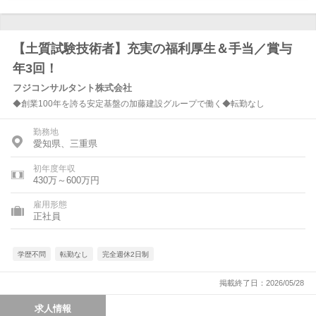
【土質試験技術者】充実の福利厚生＆手当／賞与
年3回！
フジコンサルタント株式会社
◆創業100年を誇る安定基盤の加藤建設グループで働く◆転勤なし
勤務地
愛知県、三重県
初年度年収
430万～600万円
雇用形態
正社員
学歴不問
転勤なし
完全週休2日制
掲載終了日：2026/05/28
求人情報