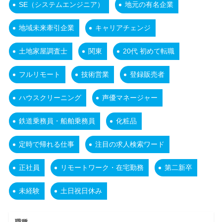
SE（システムエンジニア）
地元の有名企業
地域未来牽引企業
キャリアチェンジ
土地家屋調査士
関東
20代 初めて転職
フルリモート
技術営業
登録販売者
ハウスクリーニング
声優マネージャー
鉄道乗務員・船舶乗務員
化粧品
定時で帰れる仕事
注目の求人検索ワード
正社員
リモートワーク・在宅勤務
第二新卒
未経験
土日祝日休み
職種