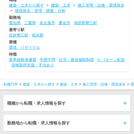
建築・土木から探す
>
建築・土木
>
施工管理・設備・環境保全
>
環境保全・管理・調査・分析
勤務地
愛知県
三重県
名古屋市
桑名市
海部郡蟹江町
最寄り駅
近鉄蟹江駅
稲永駅
業種
環境・リサイクル
特徴
業界経験者優遇
学歴不問
社宅・家賃補助制度
U・Iターン歓迎
資格取得支援・手当あり
転職TOP
建築・土木から探す
建築・土木
施工管理・設備・環境保全
環
職種から転職・求人情報を探す
勤務地から転職・求人情報を探す