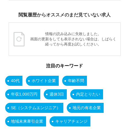
閲覧履歴からオススメのまだ見ていない求人
情報の読み込みに失敗しました。
画面の更新をしても表示されない場合は、しばらく
経ってから再度お試しください。
注目のキーワード
40代
ホワイト企業
年齢不問
年収1,000万円
週休3日
内定とりたい
SE（システムエンジニア）
地元の有名企業
地域未来牽引企業
キャリアチェンジ