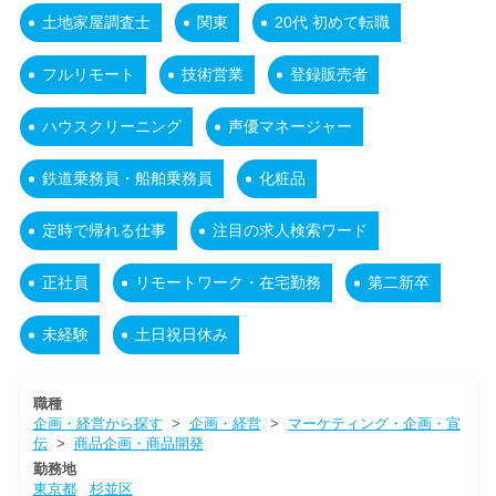
土地家屋調査士
関東
20代 初めて転職
フルリモート
技術営業
登録販売者
ハウスクリーニング
声優マネージャー
鉄道乗務員・船舶乗務員
化粧品
定時で帰れる仕事
注目の求人検索ワード
正社員
リモートワーク・在宅勤務
第二新卒
未経験
土日祝日休み
職種
企画・経営から探す
>
企画・経営
>
マーケティング・企画・宣
伝
>
商品企画・商品開発
勤務地
東京都
杉並区