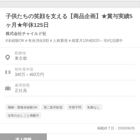
子供たちの笑顔を支える【商品企画】★賞与実績5
ヶ月★年休125日
株式会社チャイルド社
#未経験OK＃有休消化8割＃人柄重視＃残業月10h程#20～30代活躍中
勤務地
東京都
初年度年収
340万～460万円
雇用形態
正社員
職種・業種未経験OK
第二新卒歓迎
学歴不問
転勤なし
女性のおしごと掲載中
掲載終了日：2026/06/25
求人情報