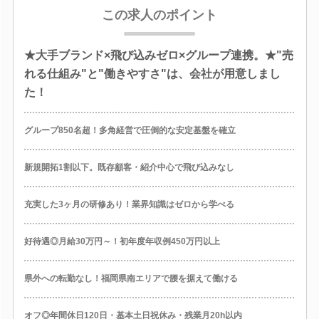
この求人のポイント
★大手ブランド×飛び込みゼロ×グループ連携。★"売
れる仕組み"と"働きやすさ"は、会社が用意しまし
た！
グループ850名超！多角経営で圧倒的な安定基盤を確立
新規開拓1割以下。既存顧客・紹介中心で飛び込みなし
充実した3ヶ月の研修あり！業界知識はゼロから学べる
好待遇◎月給30万円～！初年度年収例450万円以上
県外への転勤なし！福岡県南エリアで腰を据えて働ける
オフ◎年間休日120日・基本土日祝休み・残業月20h以内