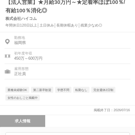
【法人営業】★月給30万円～★定着率ほぼ100％/
有給100％消化◎
株式会社ハイコム
年間休日120日以上│土日休み│長期休暇あり│残業少なめ◎
勤務地
福岡県
初年度年収
450万～600万円
雇用形態
正社員
業種未経験OK
第二新卒歓迎
学歴不問
転勤なし
完全週休2日制
女性のおしごと掲載中
掲載終了日：2026/07/16
求人情報