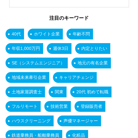
注目のキーワード
40代
ホワイト企業
年齢不問
年収1,000万円
週休3日
内定とりたい
SE（システムエンジニア）
地元の有名企業
地域未来牽引企業
キャリアチェンジ
土地家屋調査士
関東
20代 初めて転職
フルリモート
技術営業
登録販売者
ハウスクリーニング
声優マネージャー
鉄道乗務員・船舶乗務員
化粧品