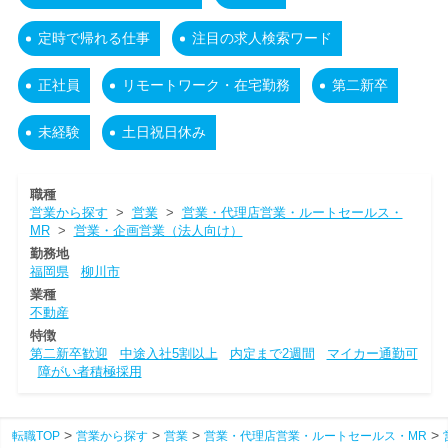
定時で帰れる仕事
注目の求人検索ワード
正社員
リモートワーク・在宅勤務
第二新卒
未経験
土日祝日休み
職種
営業から探す
>
営業
>
営業・代理店営業・ルートセールス・
MR
>
営業・企画営業（法人向け）
勤務地
福岡県
柳川市
業種
不動産
特徴
第二新卒歓迎
中途入社5割以上
内定まで2週間
マイカー通勤可
障がい者積極採用
転職TOP
営業から探す
営業
営業・代理店営業・ルートセールス・MR