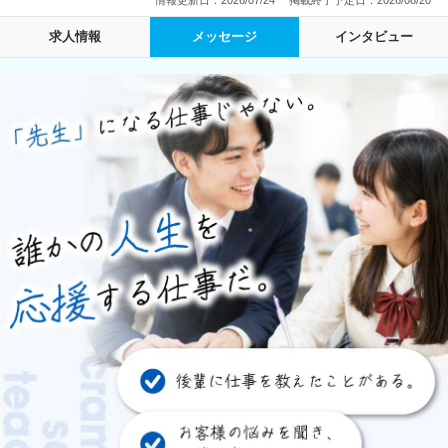
情報更新日：2026/07/24
掲載終了予定日：2026/08/20
求人情報
メッセージ
インタビュー