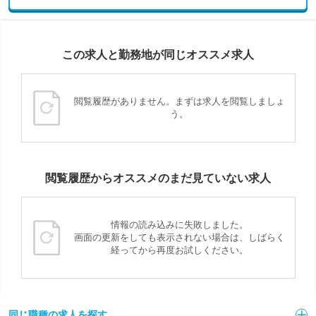
この求人と勤務地が同じオススメ求人
閲覧履歴がありません。まずは求人を閲覧しましょ
う。
閲覧履歴からオススメのまだ見ていない求人
情報の読み込みに失敗しました。
画面の更新をしても表示されない場合は、しばらく
経ってから再度お試しください。
同じ職種の求人を探す