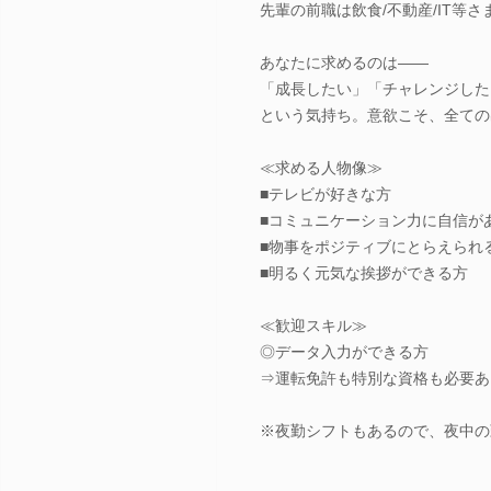
先輩の前職は飲食/不動産/IT等さ
あなたに求めるのは――
「成長したい」「チャレンジした
という気持ち。意欲こそ、全ての
≪求める人物像≫
■テレビが好きな方
■コミュニケーション力に自信が
■物事をポジティブにとらえられ
■明るく元気な挨拶ができる方
≪歓迎スキル≫
◎データ入力ができる方
⇒運転免許も特別な資格も必要あ
※夜勤シフトもあるので、夜中の