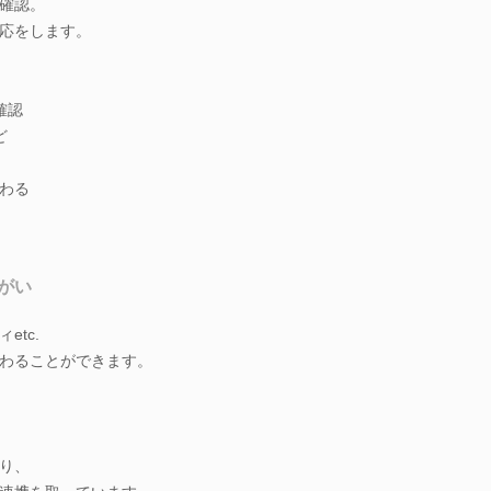
確認。
応をします。
確認
ど
わる
がい
tc.
わることができます。
り、