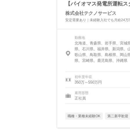
【バイオマス発電所運転ス
株式会社テクノサービス
安定需要あり｜未経験入社でも月給24万
勤務地
北海道、青森県、岩手県、宮城
県、石川県、福井県、新潟県、
歌山県、鳥取県、島根県、岡山
県、宮崎県、鹿児島県、沖縄県
初年度年収
350万～550万円
雇用形態
正社員
職種・業種未経験OK
第二新卒歓迎