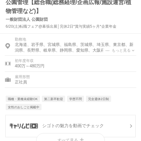
公園管理【総合職(総務経理/企画広報/施設運営/植
物管理など)】
一般財団法人 公園財団
6/20(土)転職フェア@幕張出展│完休2日*賞与実績5ヶ月*企業年金
勤務地
北海道、岩手県、宮城県、福島県、茨城県、埼玉県、東京都、新
潟県、長野県、岐阜県、静岡県、愛知県、大阪府、奈良県、香川
もっと見る
県、福岡県、佐賀県
初年度年収
400万～480万円
雇用形態
正社員
職種・業種未経験OK
第二新卒歓迎
学歴不問
完全週休2日制
女性のおしごと掲載中
シゴトの魅力を動画でチェック
すべて見る