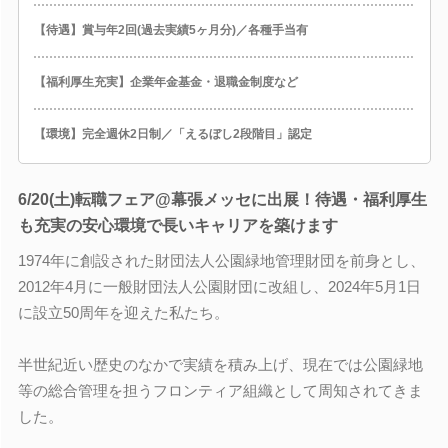
【待遇】賞与年2回(過去実績5ヶ月分)／各種手当有
【福利厚生充実】企業年金基金・退職金制度など
【環境】完全週休2日制／「えるぼし2段階目」認定
6/20(土)転職フェア@幕張メッセに出展！待遇・福利厚生
も充実の安心環境で長いキャリアを築けます
1974年に創設された財団法人公園緑地管理財団を前身とし、
2012年4月に一般財団法人公園財団に改組し、2024年5月1日
に設立50周年を迎えた私たち。
半世紀近い歴史のなかで実績を積み上げ、現在では公園緑地
等の総合管理を担うフロンティア組織として周知されてきま
した。