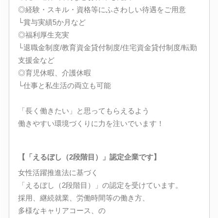
◎経験・スキル・資格等にふさわしい待遇をご用意
└賞与実績5か月など
◎福利厚生充実
└退職金制度/教育資金貸付制度/住宅資金貸付制度/転勤
支援金など
◎育児休暇、介護休暇
└仕事と私生活の両立も可能
「長く働きたい」と思ってもらえるよう
働きやすい環境づくりに力を注いでいます！
【「えるぼし（2段階目）」認定企業です】
女性活躍推進法に基づく
「えるぼし（2段階目）」の認定を受けています。
採用、継続就業、労働時間等の働き方、
多様なキャリアコース、の