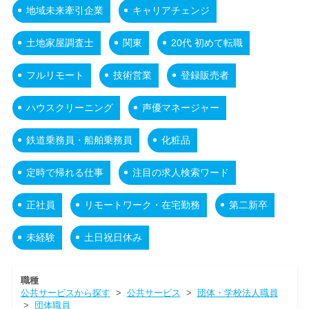
地域未来牽引企業
キャリアチェンジ
土地家屋調査士
関東
20代 初めて転職
フルリモート
技術営業
登録販売者
ハウスクリーニング
声優マネージャー
鉄道乗務員・船舶乗務員
化粧品
定時で帰れる仕事
注目の求人検索ワード
正社員
リモートワーク・在宅勤務
第二新卒
未経験
土日祝日休み
職種
公共サービスから探す
>
公共サービス
>
団体・学校法人職員
>
団体職員