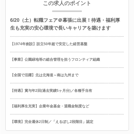
この求人のポイント
6/20（土）転職フェア＠幕張に出展！待遇・福利厚
生も充実の安心環境で長いキャリアを築けます
【1974年創設】設立50年超で安定した経営基盤
【事業】公園緑地等の総合管理を担うフロンティア組織
【全国で活躍】北は北海道～南は九州まで
【待遇】賞与年2回(過去実績5ヶ月分)／各種手当有
【福利厚生充実】企業年金基金・退職金制度など
【環境】完全週休2日制／「えるぼし2段階目」認定