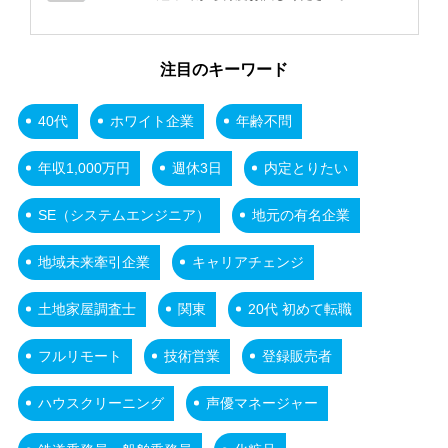
注目のキーワード
40代
ホワイト企業
年齢不問
年収1,000万円
週休3日
内定とりたい
SE（システムエンジニア）
地元の有名企業
地域未来牽引企業
キャリアチェンジ
土地家屋調査士
関東
20代 初めて転職
フルリモート
技術営業
登録販売者
ハウスクリーニング
声優マネージャー