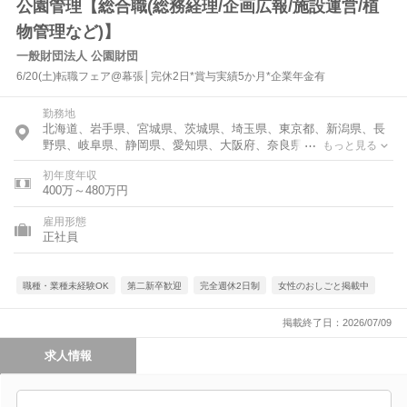
公園管理【総合職(総務経理/企画広報/施設運営/植
物管理など)】
一般財団法人 公園財団
6/20(土)転職フェア@幕張│完休2日*賞与実績5か月*企業年金有
勤務地
北海道、岩手県、宮城県、茨城県、埼玉県、東京都、新潟県、長
野県、岐阜県、静岡県、愛知県、大阪府、奈良県、香川県、福岡
もっと見る
県、佐賀県
初年度年収
400万～480万円
雇用形態
正社員
職種・業種未経験OK
第二新卒歓迎
完全週休2日制
女性のおしごと掲載中
掲載終了日：2026/07/09
求人情報