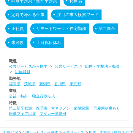
鉄道乗務員・船舶乗務員
化粧品
定時で帰れる仕事
注目の求人検索ワード
正社員
リモートワーク・在宅勤務
第二新卒
未経験
土日祝日休み
職種
公共サービスから探す
>
公共サービス
>
団体・学校法人職員
>
団体職員
勤務地
福岡県
茨城県
新潟県
香川県
東京都
業種
公益・特殊・独立行政法人
特徴
第二新卒歓迎
管理職・マネジメント経験歓迎
再雇用制度あり
転職フェア出展
マイカー通勤可
転職TOP
公共サービスから探す
公共サービス
団体・学校法人職員
団体