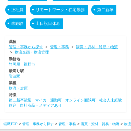
正社員
リモートワーク・在宅勤務
第二新卒
未経験
土日祝日休み
職種
管理・事務から探す
>
管理・事務
>
購買・資材・貿易・物流
>
物流企画・物流管理
勤務地
静岡県
裾野市
最寄り駅
岩波駅
業種
物流・倉庫
特徴
第二新卒歓迎
マイカー通勤可
オンライン面談可
社会人未経験
歓迎
自社商品・メディアあり
転職TOP
管理・事務から探す
管理・事務
購買・資材・貿易・物流
物流