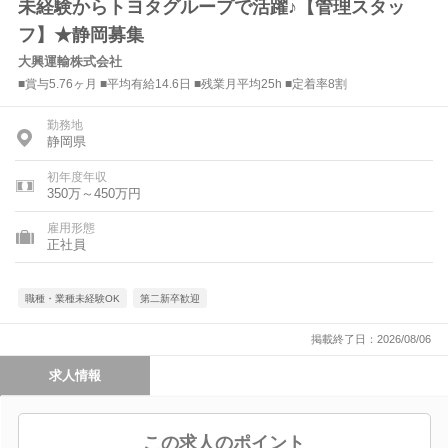
未経験からトヨタグループで活躍♪【管理スタッ
フ】★静岡募集
大興運輸株式会社
■賞与5.76ヶ月 ■平均有給14.6日 ■残業月平均25h ■定着率8割
勤務地
静岡県
初年度年収
350万～450万円
雇用形態
正社員
職種・業種未経験OK
第二新卒歓迎
掲載終了日：2026/08/06
求人情報
この求人のポイント