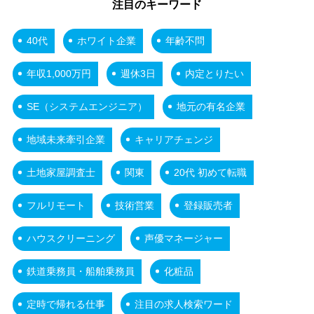
注目のキーワード
40代
ホワイト企業
年齢不問
年収1,000万円
週休3日
内定とりたい
SE（システムエンジニア）
地元の有名企業
地域未来牽引企業
キャリアチェンジ
土地家屋調査士
関東
20代 初めて転職
フルリモート
技術営業
登録販売者
ハウスクリーニング
声優マネージャー
鉄道乗務員・船舶乗務員
化粧品
定時で帰れる仕事
注目の求人検索ワード