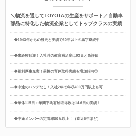
＼物流を通してTOYOTAの生産をサポート／自動車
部品に特化した物流企業としてトップクラスの実績
―◆1943年からの歴史と実績で50年以上の黒字継続中
―◆未経験歓迎！入社時の教育満足度は93％と高評価
ー◆福利厚生充実！男性の育休取得実績も増加傾向◎
―◆中途のハンデなし！入社2年で年収400万円以上も可
―◆年休115日＋年間平均有給取得数は14.6日の実績！
―◆中途メンバーの定着率80％以上！（直近6年ほど）