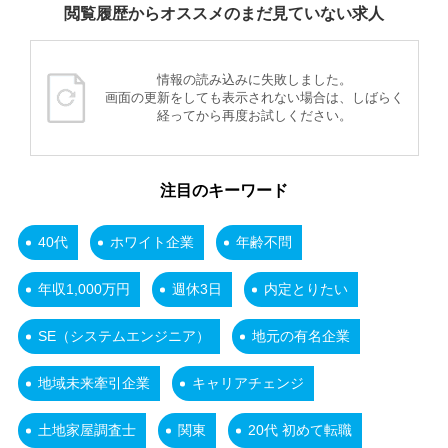
閲覧履歴からオススメのまだ見ていない求人
情報の読み込みに失敗しました。
画面の更新をしても表示されない場合は、しばらく
経ってから再度お試しください。
注目のキーワード
40代
ホワイト企業
年齢不問
年収1,000万円
週休3日
内定とりたい
SE（システムエンジニア）
地元の有名企業
地域未来牽引企業
キャリアチェンジ
土地家屋調査士
関東
20代 初めて転職