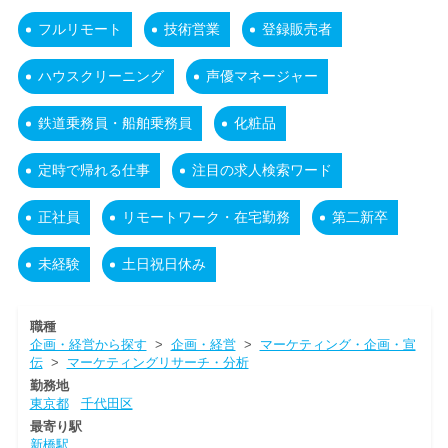
フルリモート
技術営業
登録販売者
ハウスクリーニング
声優マネージャー
鉄道乗務員・船舶乗務員
化粧品
定時で帰れる仕事
注目の求人検索ワード
正社員
リモートワーク・在宅勤務
第二新卒
未経験
土日祝日休み
職種
企画・経営から探す
>
企画・経営
>
マーケティング・企画・宣
伝
>
マーケティングリサーチ・分析
勤務地
東京都
千代田区
最寄り駅
新橋駅