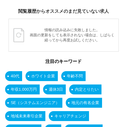
閲覧履歴からオススメのまだ見ていない求人
情報の読み込みに失敗しました。
画面の更新をしても表示されない場合は、しばらく
経ってから再度お試しください。
注目のキーワード
40代
ホワイト企業
年齢不問
年収1,000万円
週休3日
内定とりたい
SE（システムエンジニア）
地元の有名企業
地域未来牽引企業
キャリアチェンジ