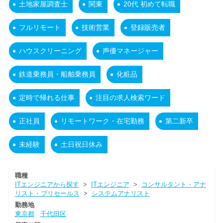
土地家屋調査士
関東
20代 初めて転職
フルリモート
技術営業
登録販売者
ハウスクリーニング
声優マネージャー
鉄道乗務員・船舶乗務員
化粧品
定時で帰れる仕事
注目の求人検索ワード
正社員
リモートワーク・在宅勤務
第二新卒
未経験
土日祝日休み
職種
ITエンジニアから探す
>
ITエンジニア
>
コンサルタント・アナ
リスト・プリセールス
>
システムアナリスト
勤務地
東京都
千代田区