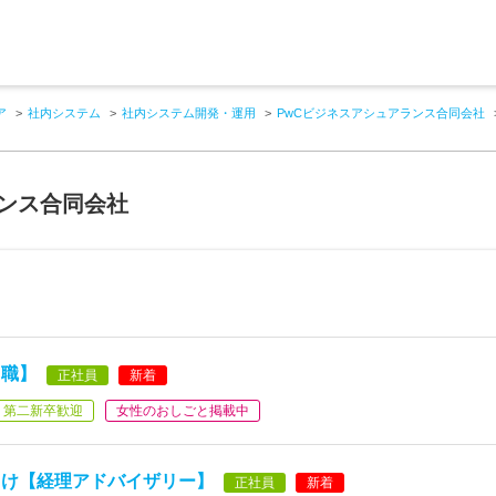
ア
社内システム
社内システム開発・運用
PwCビジネスアシュアランス合同会社
ランス合同会社
ト職】
正社員
新着
第二新卒歓迎
女性のおしごと掲載中
向け【経理アドバイザリー】
正社員
新着