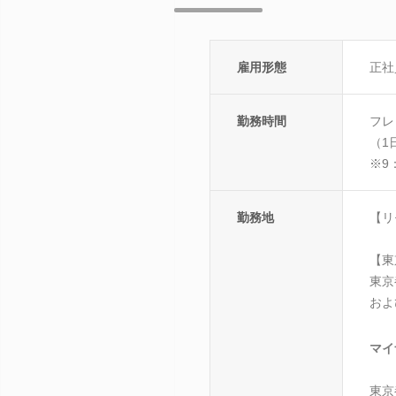
雇用形態
正社
勤務時間
フレ
（1
※9
勤務地
【リ
【東
東京
およ
マイ
東京