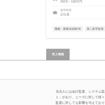
350万～530万円
雇用形態
正社員
職種・業種未経験OK
第二新卒歓迎
求人情報
当法人には会計監査、システム監
ト」がおり、ニーズに対して様々
監査に対しても影響を与えており