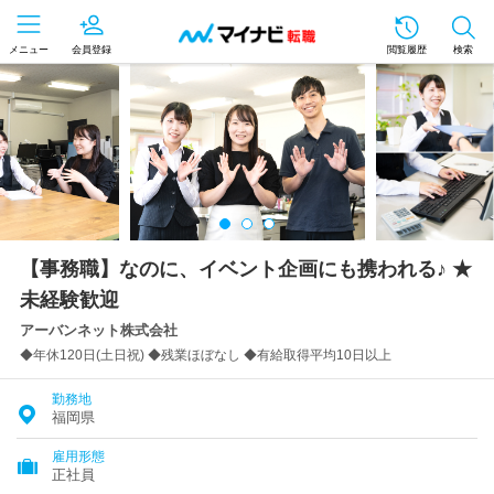
メニュー
会員登録
閲覧履歴
検索
【事務職】なのに、イベント企画にも携われる♪ ★
未経験歓迎
アーバンネット株式会社
◆年休120日(土日祝) ◆残業ほぼなし ◆有給取得平均10日以上
勤務地
福岡県
雇用形態
正社員