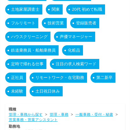
土地家屋調査士
関東
20代 初めて転職
フルリモート
技術営業
登録販売者
ハウスクリーニング
声優マネージャー
鉄道乗務員・船舶乗務員
化粧品
定時で帰れる仕事
注目の求人検索ワード
正社員
リモートワーク・在宅勤務
第二新卒
未経験
土日祝日休み
職種
管理・事務から探す
>
管理・事務
>
一般事務・受付・秘書
>
営業事務・営業アシスタント
勤務地