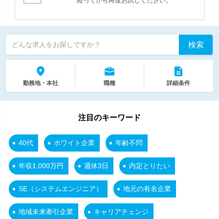
経ってから再度お試しください。
検索
どんな求人をお探しですか？
勤務地・本社
職種
詳細条件
注目のキーワード
40代
ホワイト企業
年齢不問
年収1,000万円
週休3日
内定とりたい
SE（システムエンジニア）
地元の有名企業
地域未来牽引企業
キャリアチェンジ