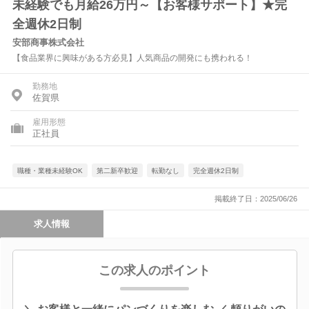
未経験でも月給26万円～【お客様サポート】★完
全週休2日制
安部商事株式会社
【食品業界に興味がある方必見】人気商品の開発にも携われる！
勤務地
佐賀県
雇用形態
正社員
職種・業種未経験OK
第二新卒歓迎
転勤なし
完全週休2日制
掲載終了日：2025/06/26
求人情報
この求人のポイント