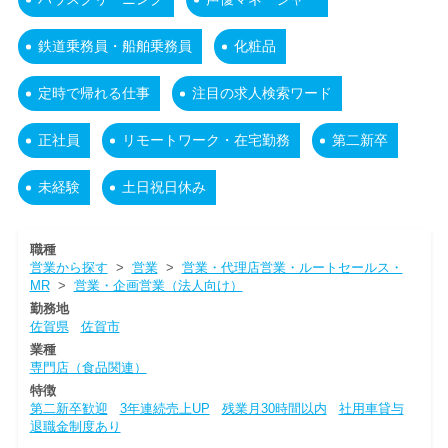
鉄道乗務員・船舶乗務員
化粧品
定時で帰れる仕事
注目の求人検索ワード
正社員
リモートワーク・在宅勤務
第二新卒
未経験
土日祝日休み
職種
営業から探す
>
営業
>
営業・代理店営業・ルートセールス・
MR
>
営業・企画営業（法人向け）
勤務地
佐賀県
佐賀市
業種
専門店（食品関連）
特徴
第二新卒歓迎
3年連続売上UP
残業月30時間以内
社用車貸与
退職金制度あり