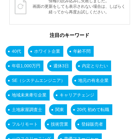
情報の読み込みに失敗しました。
画面の更新をしても表示されない場合は、しばらく
経ってから再度お試しください。
注目のキーワード
40代
ホワイト企業
年齢不問
年収1,000万円
週休3日
内定とりたい
SE（システムエンジニア）
地元の有名企業
地域未来牽引企業
キャリアチェンジ
土地家屋調査士
関東
20代 初めて転職
フルリモート
技術営業
登録販売者
ハウスクリーニング
声優マネージャー