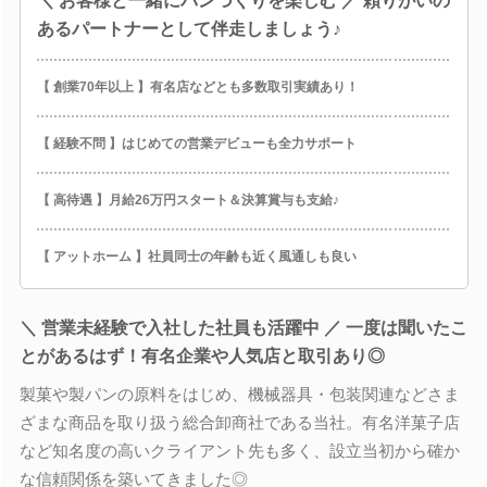
＼ お客様と一緒にパンづくりを楽しむ ／ 頼りがいの
あるパートナーとして伴走しましょう♪
【 創業70年以上 】有名店などとも多数取引実績あり！
【 経験不問 】はじめての営業デビューも全力サポート
【 高待遇 】月給26万円スタート＆決算賞与も支給♪
【 アットホーム 】社員同士の年齢も近く風通しも良い
＼ 営業未経験で入社した社員も活躍中 ／ 一度は聞いたこ
とがあるはず！有名企業や人気店と取引あり◎
製菓や製パンの原料をはじめ、機械器具・包装関連などさま
ざまな商品を取り扱う総合卸商社である当社。有名洋菓子店
など知名度の高いクライアント先も多く、設立当初から確か
な信頼関係を築いてきました◎