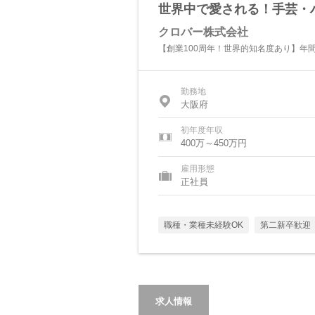
世界中で愛される！手芸・
クロバー株式会社
【創業100周年！世界的知名度あり】年間休
勤務地
大阪府
初年度年収
400万～450万円
雇用形態
正社員
職種・業種未経験OK
第二新卒歓迎
求人情報