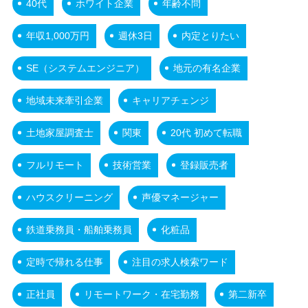
40代
ホワイト企業
年齢不問
年収1,000万円
週休3日
内定とりたい
SE（システムエンジニア）
地元の有名企業
地域未来牽引企業
キャリアチェンジ
土地家屋調査士
関東
20代 初めて転職
フルリモート
技術営業
登録販売者
ハウスクリーニング
声優マネージャー
鉄道乗務員・船舶乗務員
化粧品
定時で帰れる仕事
注目の求人検索ワード
正社員
リモートワーク・在宅勤務
第二新卒