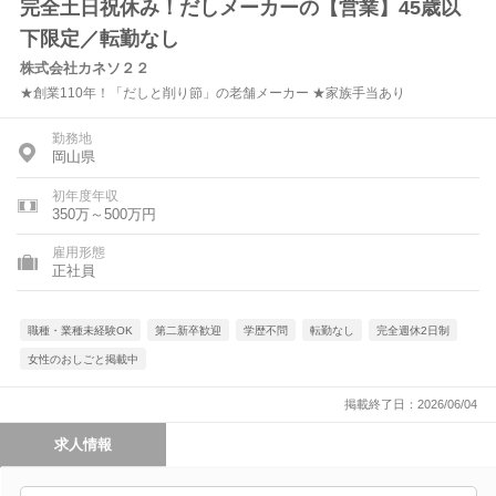
完全土日祝休み！だしメーカーの【営業】45歳以
下限定／転勤なし
株式会社カネソ２２
★創業110年！「だしと削り節」の老舗メーカー ★家族手当あり
勤務地
岡山県
初年度年収
350万～500万円
雇用形態
正社員
職種・業種未経験OK
第二新卒歓迎
学歴不問
転勤なし
完全週休2日制
女性のおしごと掲載中
掲載終了日：2026/06/04
求人情報