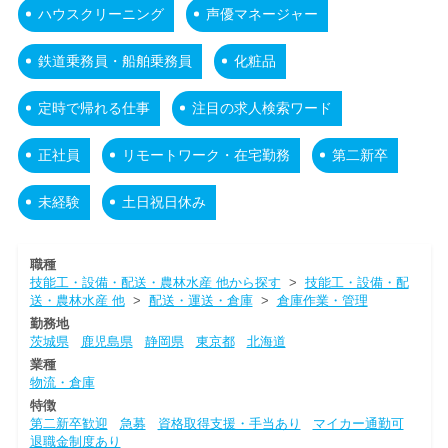
ハウスクリーニング
声優マネージャー
鉄道乗務員・船舶乗務員
化粧品
定時で帰れる仕事
注目の求人検索ワード
正社員
リモートワーク・在宅勤務
第二新卒
未経験
土日祝日休み
職種
技能工・設備・配送・農林水産 他から探す
>
技能工・設備・配
送・農林水産 他
>
配送・運送・倉庫
>
倉庫作業・管理
勤務地
茨城県
鹿児島県
静岡県
東京都
北海道
業種
物流・倉庫
特徴
第二新卒歓迎
急募
資格取得支援・手当あり
マイカー通勤可
退職金制度あり