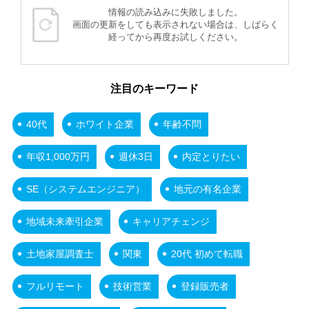
情報の読み込みに失敗しました。
画面の更新をしても表示されない場合は、しばらく
経ってから再度お試しください。
注目のキーワード
40代
ホワイト企業
年齢不問
年収1,000万円
週休3日
内定とりたい
SE（システムエンジニア）
地元の有名企業
地域未来牽引企業
キャリアチェンジ
土地家屋調査士
関東
20代 初めて転職
フルリモート
技術営業
登録販売者