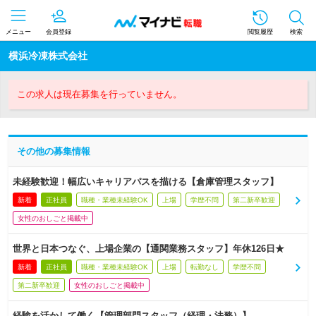
メニュー
会員登録
閲覧履歴
検索
横浜冷凍株式会社
この求人は現在募集を行っていません。
その他の募集情報
未経験歓迎！幅広いキャリアパスを描ける【倉庫管理スタッフ】
新着
正社員
職種・業種未経験OK
上場
学歴不問
第二新卒歓迎
女性のおしごと掲載中
世界と日本つなぐ、上場企業の【通関業務スタッフ】年休126日★
新着
正社員
職種・業種未経験OK
上場
転勤なし
学歴不問
第二新卒歓迎
女性のおしごと掲載中
経験を活かして働く【管理部門スタッフ（経理・法務）】