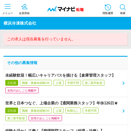
メニュー
会員登録
閲覧履歴
検索
横浜冷凍株式会社
この求人は現在募集を行っていません。
その他の募集情報
未経験歓迎！幅広いキャリアパスを描ける【倉庫管理スタッフ】
正社員
職種・業種未経験OK
上場
学歴不問
第二新卒歓迎
女性のおしごと掲載中
世界と日本つなぐ、上場企業の【通関業務スタッフ】年休126日★
正社員
職種・業種未経験OK
上場
転勤なし
学歴不問
第二新卒歓迎
女性のおしごと掲載中
経験を活かして働く【管理部門スタッフ（経理・法務）】