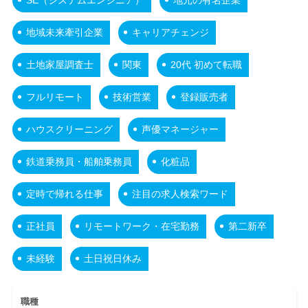
地域未来牽引企業
キャリアチェンジ
土地家屋調査士
関東
20代 初めて転職
フルリモート
技術営業
登録販売者
ハウスクリーニング
声優マネージャー
鉄道乗務員・船舶乗務員
化粧品
定時で帰れる仕事
注目の求人検索ワード
正社員
リモートワーク・在宅勤務
第二新卒
未経験
土日祝日休み
職種