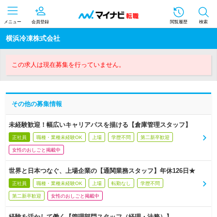
メニュー
会員登録
閲覧履歴
検索
横浜冷凍株式会社
この求人は現在募集を行っていません。
その他の募集情報
未経験歓迎！幅広いキャリアパスを描ける【倉庫管理スタッフ】
正社員
職種・業種未経験OK
上場
学歴不問
第二新卒歓迎
女性のおしごと掲載中
世界と日本つなぐ、上場企業の【通関業務スタッフ】年休126日★
正社員
職種・業種未経験OK
上場
転勤なし
学歴不問
第二新卒歓迎
女性のおしごと掲載中
経験を活かして働く【管理部門スタッフ（経理・法務）】