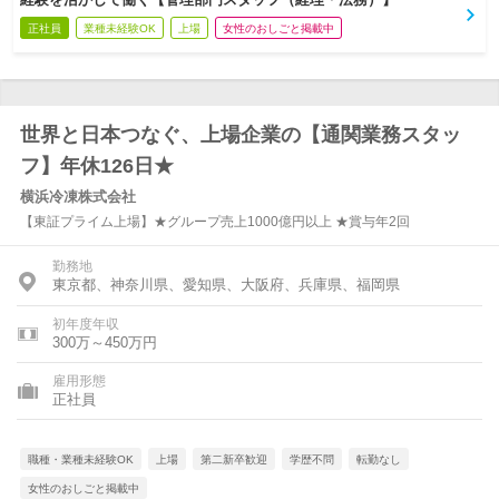
正社員
業種未経験OK
上場
女性のおしごと掲載中
世界と日本つなぐ、上場企業の【通関業務スタッ
フ】年休126日★
横浜冷凍株式会社
【東証プライム上場】★グループ売上1000億円以上 ★賞与年2回
勤務地
東京都、神奈川県、愛知県、大阪府、兵庫県、福岡県
初年度年収
300万～450万円
雇用形態
正社員
職種・業種未経験OK
上場
第二新卒歓迎
学歴不問
転勤なし
女性のおしごと掲載中