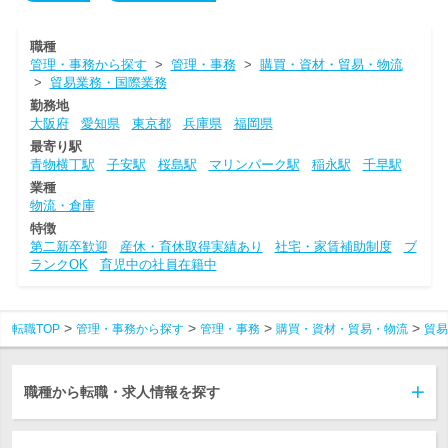
職種
管理・事務から探す
>
管理・事務
>
購買・資材・貿易・物流
>
貿易業務・国際業務
勤務地
大阪府
愛知県
東京都
兵庫県
福岡県
最寄り駅
青物横丁駅
子安駅
桜島駅
マリンパーク駅
稲永駅
千早駅
業種
物流・倉庫
特徴
第二新卒歓迎
産休・育休取得実績あり
社宅・家賃補助制度
ブ
ランクOK
育児中の社員在籍中
転職TOP
管理・事務から探す
管理・事務
購買・資材・貿易・物流
貿易
職種から転職・求人情報を探す