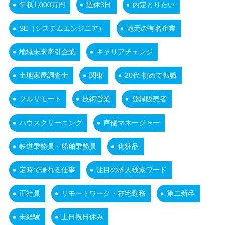
年収1,000万円
週休3日
内定とりたい
SE（システムエンジニア）
地元の有名企業
地域未来牽引企業
キャリアチェンジ
土地家屋調査士
関東
20代 初めて転職
フルリモート
技術営業
登録販売者
ハウスクリーニング
声優マネージャー
鉄道乗務員・船舶乗務員
化粧品
定時で帰れる仕事
注目の求人検索ワード
正社員
リモートワーク・在宅勤務
第二新卒
未経験
土日祝日休み