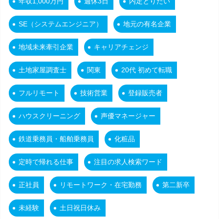
年収1,000万円
週休3日
内定とりたい
SE（システムエンジニア）
地元の有名企業
地域未来牽引企業
キャリアチェンジ
土地家屋調査士
関東
20代 初めて転職
フルリモート
技術営業
登録販売者
ハウスクリーニング
声優マネージャー
鉄道乗務員・船舶乗務員
化粧品
定時で帰れる仕事
注目の求人検索ワード
正社員
リモートワーク・在宅勤務
第二新卒
未経験
土日祝日休み