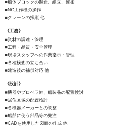
■船体ブロックの製造、組立、運搬
■NC工作機の操作
■クレーンの操縦 他
《工務》
■資材の調達・管理
■工程・品質・安全管理
■現場スタッフへの作業指示・管理
■各種検査の立ち合い
■建造後の補償対応 他
《設計》
■機器やプロペラ軸、船装品の配置検討
■居住区域の配置検討
■各機器メーカーとの調整
■船舶に使う部品等の発注
■CADを使用した図面の作成 他