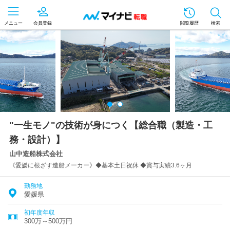
メニュー
会員登録
閲覧履歴
検索
"一生モノ"の技術が身につく【総合職（製造・工
務・設計）】
山中造船株式会社
《愛媛に根ざす造船メーカー》◆基本土日祝休 ◆賞与実績3.6ヶ月
勤務地
愛媛県
初年度年収
300万～500万円