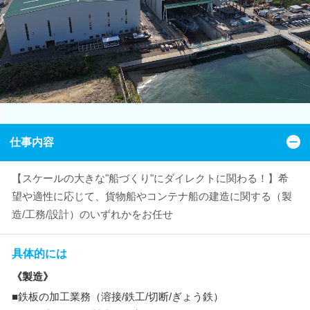
仕事内容
【スケールの大きな"船づくり"にダイレクトに関わる！】希
望や適性に応じて、貨物船やコンテナ船の建造に関する（製
造/工務/設計）のいずれかをお任せ
具体的には
《製造》
■鉄板の加工業務（溶接/鉄工/切断/ぎょう鉄）