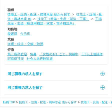
職種
技能工・設備・配送・農林水産 他から探す
>
技能工・設備・配
送・農林水産 他
>
技能工（整備・生産・製造・工事）
>
工場
生産・製造（輸送用機器・家電・電子機器系）
勤務地
愛媛県
今治市
業種
海運・鉄道・空輸・陸運
特徴
第二新卒歓迎
急募
「女性のおしごと」掲載中
5日以上連続休
暇取得可能
社会人未経験歓迎
同じ職種の求人を探す
同じ業種の求人を探す
転職TOP
技能工・設備・配送・農林水産 他から探す
技能工・設備・配送・