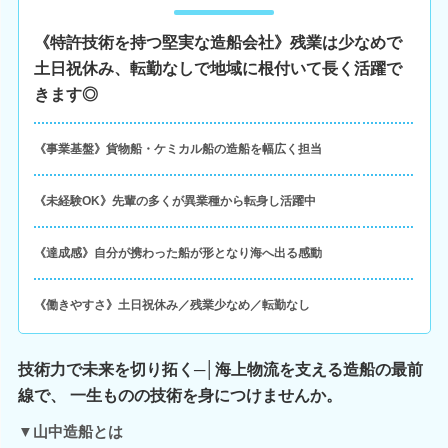
《特許技術を持つ堅実な造船会社》残業は少なめで
土日祝休み、転勤なしで地域に根付いて長く活躍で
きます◎
《事業基盤》貨物船・ケミカル船の造船を幅広く担当
《未経験OK》先輩の多くが異業種から転身し活躍中
《達成感》自分が携わった船が形となり海へ出る感動
《働きやすさ》土日祝休み／残業少なめ／転勤なし
技術力で未来を切り拓く─│海上物流を支える造船の最前
線で、 一生ものの技術を身につけませんか。
▼山中造船とは