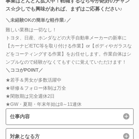
事業はどんどん拡大中！転職するなら今が絶好のチャン
ス☆少しでも興味があれば、まずはご応募ください♪
＼未経験OKの簡単な軽作業♪／
難しい業務は一切なし！
トヨタ、日産、ホンダなどの大手自動車メーカーの新車に
【カーナビ/ETC等を取り付ける作業】or【ボディやガラスな
どをコーティングする作業】をお任せします。作業自体はシ
ンプルなので経験がなくてもすぐに覚えていただけます！
＼ココがPOINT／
★若手＆男女が多数活躍中
★研修＆フォロー体制は万全
★閑散期は完全週休2日
★GW・夏期・年末年始は8～11連休
仕事内容
対象となる方