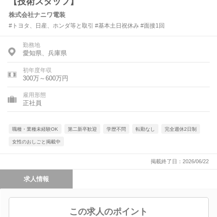
【技術スタッフ】
株式会社ナニワ電装
#トヨタ、日産、ホンダ等と取引 #基本土日祝休み #面接1回
勤務地
愛知県、兵庫県
初年度年収
300万～600万円
雇用形態
正社員
職種・業種未経験OK
第二新卒歓迎
学歴不問
転勤なし
完全週休2日制
女性のおしごと掲載中
掲載終了日：2026/06/22
求人情報
この求人のポイント