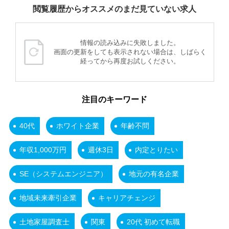
閲覧履歴からオススメのまだ見ていない求人
情報の読み込みに失敗しました。
画面の更新をしても表示されない場合は、しばらく
経ってから再度お試しください。
注目のキーワード
40代
ホワイト企業
年齢不問
年収1,000万円
週休3日
内定とりたい
SE（システムエンジニア）
地元の有名企業
地域未来牽引企業
キャリアチェンジ
土地家屋調査士
関東
20代 初めて転職