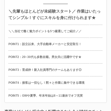
＼先輩もほとんどが未経験スタート／ 作業はいたっ
てシンプル！すぐにスキルを身に付けられます★
＼＼当社で働く魅力ポイントを5つ厳選してご紹介／／
POINT1：設立以来、大手自動車メーカーと安定取引！
POINT2：20~30代も多数在籍。男女共に活躍中です★
POINT3：育成枠！新入社員専門のチームもあります◎
POINT4：接客は一切なし！黙々と作業に集中できる環境
POINT5：GWや夏季、年末年始は8～11連休でオフ充実