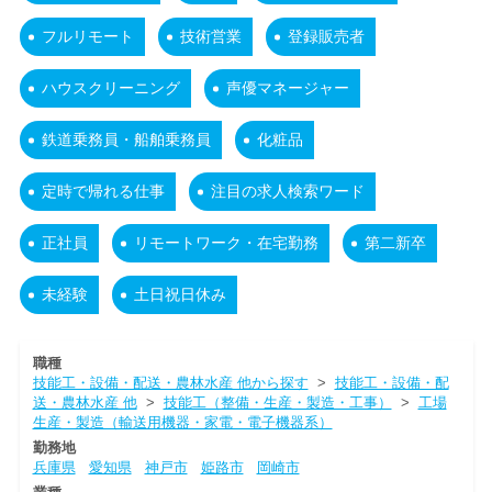
フルリモート
技術営業
登録販売者
ハウスクリーニング
声優マネージャー
鉄道乗務員・船舶乗務員
化粧品
定時で帰れる仕事
注目の求人検索ワード
正社員
リモートワーク・在宅勤務
第二新卒
未経験
土日祝日休み
職種
技能工・設備・配送・農林水産 他から探す
>
技能工・設備・配
送・農林水産 他
>
技能工（整備・生産・製造・工事）
>
工場
生産・製造（輸送用機器・家電・電子機器系）
勤務地
兵庫県
愛知県
神戸市
姫路市
岡崎市