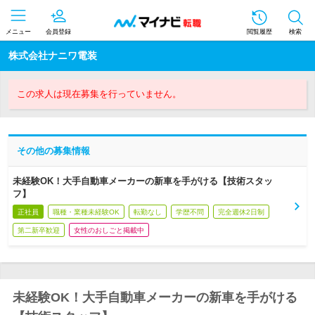
メニュー
会員登録
閲覧履歴
検索
株式会社ナニワ電装
この求人は現在募集を行っていません。
その他の募集情報
未経験OK！大手自動車メーカーの新車を手がける【技術スタッ
フ】
正社員
職種・業種未経験OK
転勤なし
学歴不問
完全週休2日制
第二新卒歓迎
女性のおしごと掲載中
未経験OK！大手自動車メーカーの新車を手がける