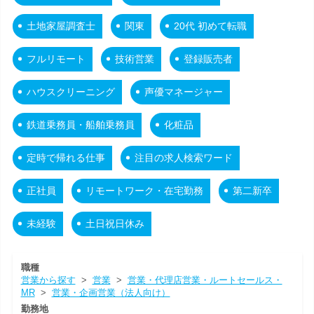
土地家屋調査士
関東
20代 初めて転職
フルリモート
技術営業
登録販売者
ハウスクリーニング
声優マネージャー
鉄道乗務員・船舶乗務員
化粧品
定時で帰れる仕事
注目の求人検索ワード
正社員
リモートワーク・在宅勤務
第二新卒
未経験
土日祝日休み
職種
営業から探す
>
営業
>
営業・代理店営業・ルートセールス・
MR
>
営業・企画営業（法人向け）
勤務地