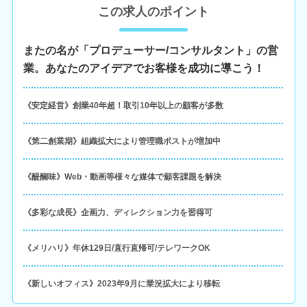
この求人のポイント
またの名が「プロデューサー/コンサルタント」の営
業。あなたのアイデアでお客様を成功に導こう！
《安定経営》創業40年超！取引10年以上の顧客が多数
《第二創業期》組織拡大により管理職ポストが増加中
《醍醐味》Web・動画等様々な媒体で顧客課題を解決
《多彩な成長》企画力、ディレクション力を習得可
《メリハリ》年休129日/直行直帰可/テレワークOK
《新しいオフィス》2023年9月に業況拡大により移転