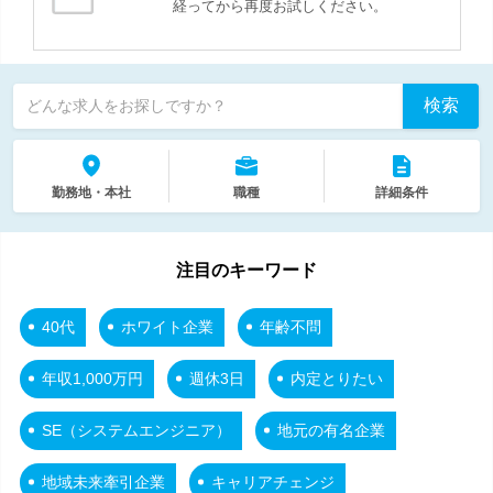
経ってから再度お試しください。
検索
どんな求人をお探しですか？
勤務地・本社
職種
詳細条件
注目のキーワード
40代
ホワイト企業
年齢不問
年収1,000万円
週休3日
内定とりたい
SE（システムエンジニア）
地元の有名企業
地域未来牽引企業
キャリアチェンジ