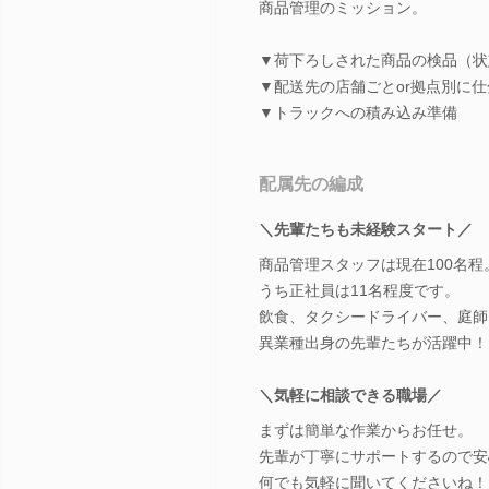
商品管理のミッション。
▼荷下ろしされた商品の検品（状
▼配送先の店舗ごとor拠点別に仕
▼トラックへの積み込み準備
配属先の編成
＼先輩たちも未経験スタート／
商品管理スタッフは現在100名程
うち正社員は11名程度です。
飲食、タクシードライバー、庭師
異業種出身の先輩たちが活躍中！
＼気軽に相談できる職場／
まずは簡単な作業からお任せ。
先輩が丁寧にサポートするので安
何でも気軽に聞いてくださいね！