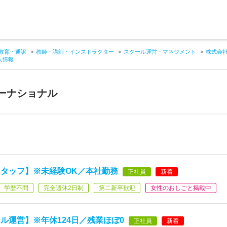
教育・通訳
教師・講師・インストラクター
スクール運営・マネジメント
株式会
人情報
ーナショナル
タッフ】※未経験OK／本社勤務
正社員
新着
学歴不問
完全週休2日制
第二新卒歓迎
女性のおしごと掲載中
ル運営】※年休124日／残業ほぼ0
正社員
新着