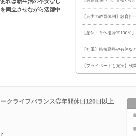
であれば新生活の不安なし
事を両立させながら活躍中
【充実の教育体制】教育担
【産休・育休復帰率100％
【社風】時短勤務や有休な
【プライベートも充実】残
ワークライフバランス◎年間休日120日以上
？