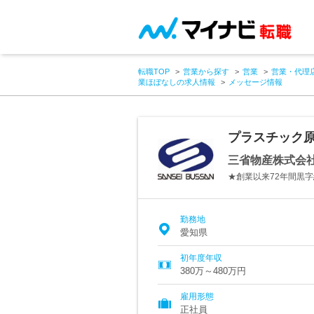
転職TOP
営業から探す
営業
営業・代理
業ほぼなしの求人情報
メッセージ情報
プラスチック原
三省物産株式会
★創業以来72年間黒字
勤務地
愛知県
初年度年収
380万～480万円
雇用形態
正社員