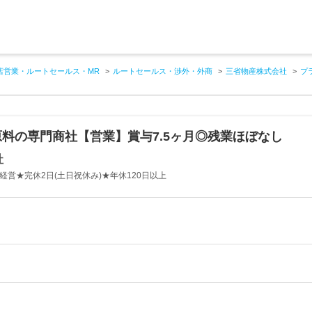
店営業・ルートセールス・MR
ルートセールス・渉外・外商
三省物産株式会社
プ
料の専門商社【営業】賞与7.5ヶ月◎残業ほぼなし
社
経営★完休2日(土日祝休み)★年休120日以上