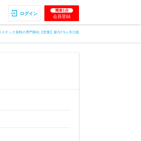
簡単1分
ログイン
会員登録
ラスチック原料の専門商社【営業】賞与7.5ヶ月◎残