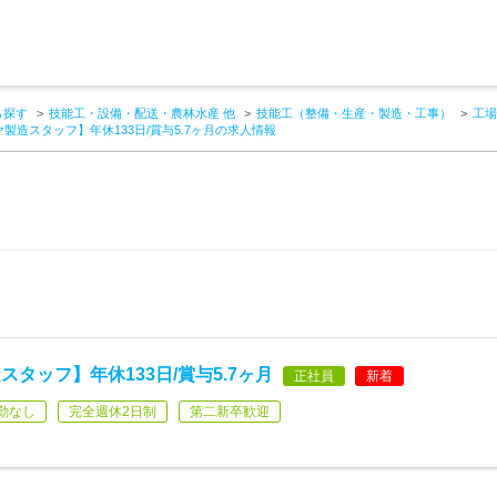
ら探す
技能工・設備・配送・農林水産 他
技能工（整備・生産・製造・工事）
工場
製造スタッフ】年休133日/賞与5.7ヶ月の求人情報
タッフ】年休133日/賞与5.7ヶ月
正社員
新着
勤なし
完全週休2日制
第二新卒歓迎