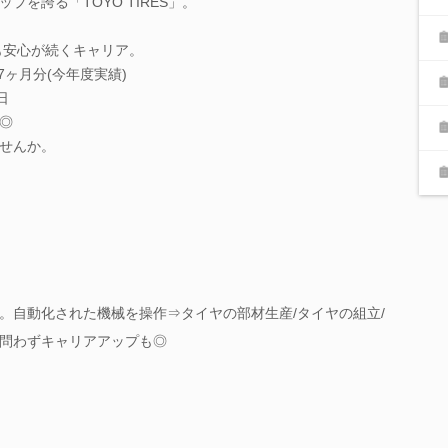
を誇る「TOYO TIRES」。
も安心が続くキャリア。
7ヶ月分(今年度実績)
日
◎
せんか。
。自動化された機械を操作⇒タイヤの部材生産/タイヤの組立/
問わずキャリアアップも◎