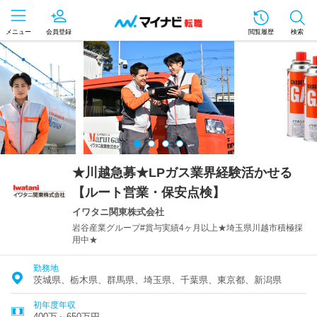
メニュー
会員登録
閲覧履歴
検索
★川越急募★LPガス業界経験活かせる
【ルート営業・保安点検】
イワタニ関東株式会社
岩谷産業グループ#賞与実績4ヶ月以上★埼玉県川越市積極採
用中★
勤務地
茨城県、栃木県、群馬県、埼玉県、千葉県、東京都、新潟県
初年度年収
400万～650万円