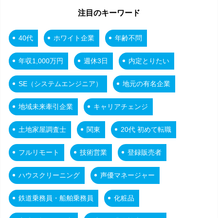
注目のキーワード
40代
ホワイト企業
年齢不問
年収1,000万円
週休3日
内定とりたい
SE（システムエンジニア）
地元の有名企業
地域未来牽引企業
キャリアチェンジ
土地家屋調査士
関東
20代 初めて転職
フルリモート
技術営業
登録販売者
ハウスクリーニング
声優マネージャー
鉄道乗務員・船舶乗務員
化粧品