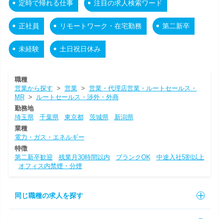
定時で帰れる仕事
注目の求人検索ワード
正社員
リモートワーク・在宅勤務
第二新卒
未経験
土日祝日休み
職種
営業から探す
>
営業
>
営業・代理店営業・ルートセールス・
MR
>
ルートセールス・渉外・外商
勤務地
埼玉県
千葉県
東京都
茨城県
新潟県
業種
電力・ガス・エネルギー
特徴
第二新卒歓迎
残業月30時間以内
ブランクOK
中途入社5割以上
オフィス内禁煙・分煙
同じ職種の求人を探す