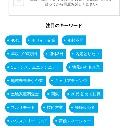
経ってから再度お試しください。
注目のキーワード
40代
ホワイト企業
年齢不問
年収1,000万円
週休3日
内定とりたい
SE（システムエンジニア）
地元の有名企業
地域未来牽引企業
キャリアチェンジ
土地家屋調査士
関東
20代 初めて転職
フルリモート
技術営業
登録販売者
ハウスクリーニング
声優マネージャー