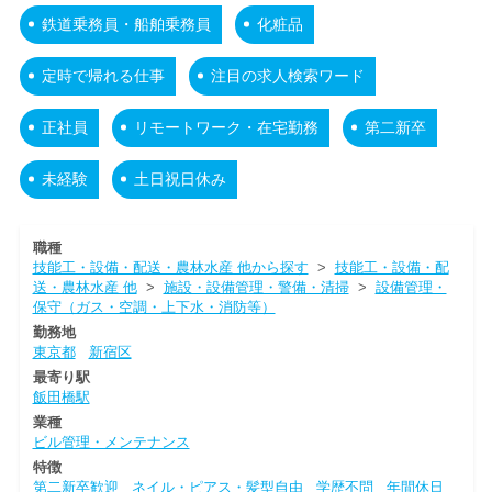
鉄道乗務員・船舶乗務員
化粧品
定時で帰れる仕事
注目の求人検索ワード
正社員
リモートワーク・在宅勤務
第二新卒
未経験
土日祝日休み
職種
技能工・設備・配送・農林水産 他から探す
>
技能工・設備・配
送・農林水産 他
>
施設・設備管理・警備・清掃
>
設備管理・
保守（ガス・空調・上下水・消防等）
勤務地
東京都
新宿区
最寄り駅
飯田橋駅
業種
ビル管理・メンテナンス
特徴
第二新卒歓迎
ネイル・ピアス・髪型自由
学歴不問
年間休日