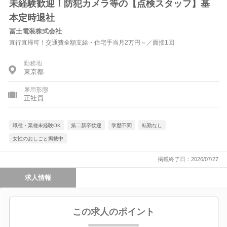
未経験歓迎！防犯カメラ等の【点検スタッフ】基
本定時退社
冨士電装株式会社
直行直帰可！交通費全額支給・住宅手当月2万円～／面接1回
勤務地
東京都
雇用形態
正社員
職種・業種未経験OK
第二新卒歓迎
学歴不問
転勤なし
女性のおしごと掲載中
掲載終了日：2026/07/27
求人情報
この求人のポイント