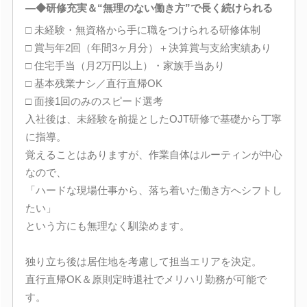
―◆研修充実＆“無理のない働き方”で長く続けられる
□ 未経験・無資格から手に職をつけられる研修体制
□ 賞与年2回（年間3ヶ月分）＋決算賞与支給実績あり
□ 住宅手当（月2万円以上）・家族手当あり
□ 基本残業ナシ／直行直帰OK
□ 面接1回のみのスピード選考
入社後は、未経験を前提としたOJT研修で基礎から丁寧
に指導。
覚えることはありますが、作業自体はルーティンが中心
なので、
「ハードな現場仕事から、落ち着いた働き方へシフトし
たい」
という方にも無理なく馴染めます。
独り立ち後は居住地を考慮して担当エリアを決定。
直行直帰OK＆原則定時退社でメリハリ勤務が可能で
す。