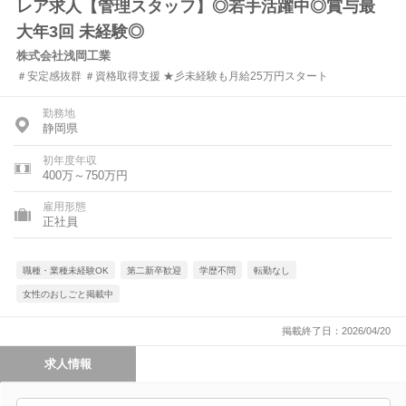
レア求人【管理スタッフ】◎若手活躍中◎賞与最
大年3回 未経験◎
株式会社浅岡工業
＃安定感抜群 ＃資格取得支援 ★彡未経験も月給25万円スタート
勤務地
静岡県
初年度年収
400万～750万円
雇用形態
正社員
職種・業種未経験OK
第二新卒歓迎
学歴不問
転勤なし
女性のおしごと掲載中
掲載終了日：2026/04/20
求人情報