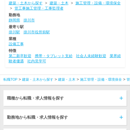
建築・土木から探す
>
建築・土木
>
施工管理・設備・環境保全
>
管工事施工管理・工事監理者
勤務地
静岡県
掛川市
最寄り駅
掛川駅
掛川市役所前駅
業種
設備工事
特徴
第二新卒歓迎
携帯・タブレット支給
社会人未経験歓迎
業界経
験者優遇
社内見学可
転職TOP
建築・土木から探す
建築・土木
施工管理・設備・環境保全
管
職種から転職・求人情報を探す
勤務地から転職・求人情報を探す