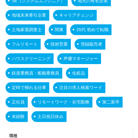
SE（システムエンジニア）
地元の有名企業
地域未来牽引企業
キャリアチェンジ
土地家屋調査士
関東
20代 初めて転職
フルリモート
技術営業
登録販売者
ハウスクリーニング
声優マネージャー
鉄道乗務員・船舶乗務員
化粧品
定時で帰れる仕事
注目の求人検索ワード
正社員
リモートワーク・在宅勤務
第二新卒
未経験
土日祝日休み
職種