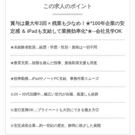
この求人のポイント
賞与は最大年3回 × 残業も少なめ！★*100年企業の安
定感 ＆ iPadも支給して業務効率化*★─会社見学OK
★未経験者歓迎…経歴・学歴・性別・資格は一切不問
★教育充実…段階を踏んだ指導、資格取得支援も用意
★効率勤務…iPadやノートPC支給、事務作業スムーズ
☆20～30代活躍中…幅広い世代が在籍、風通しも抜群
☆直行直帰OK…プライベートも大切にできる働き方◎
☆安定成長企業…約一世紀の歴史、静岡に根ざした展開