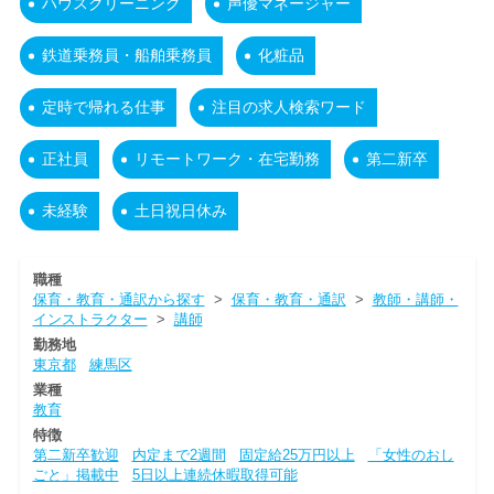
ハウスクリーニング
声優マネージャー
鉄道乗務員・船舶乗務員
化粧品
定時で帰れる仕事
注目の求人検索ワード
正社員
リモートワーク・在宅勤務
第二新卒
未経験
土日祝日休み
職種
保育・教育・通訳から探す
>
保育・教育・通訳
>
教師・講師・
インストラクター
>
講師
勤務地
東京都
練馬区
業種
教育
特徴
第二新卒歓迎
内定まで2週間
固定給25万円以上
「女性のおし
ごと」掲載中
5日以上連続休暇取得可能