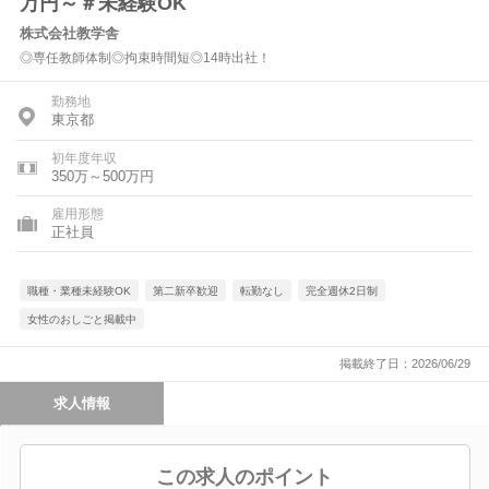
万円～＃未経験OK
株式会社教学舎
◎専任教師体制◎拘束時間短◎14時出社！
勤務地
東京都
初年度年収
350万～500万円
雇用形態
正社員
職種・業種未経験OK
第二新卒歓迎
転勤なし
完全週休2日制
女性のおしごと掲載中
掲載終了日：2026/06/29
求人情報
この求人のポイント