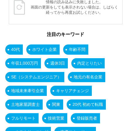
情報の読み込みに失敗しました。
画面の更新をしても表示されない場合は、しばらく
経ってから再度お試しください。
注目のキーワード
40代
ホワイト企業
年齢不問
年収1,000万円
週休3日
内定とりたい
SE（システムエンジニア）
地元の有名企業
地域未来牽引企業
キャリアチェンジ
土地家屋調査士
関東
20代 初めて転職
フルリモート
技術営業
登録販売者