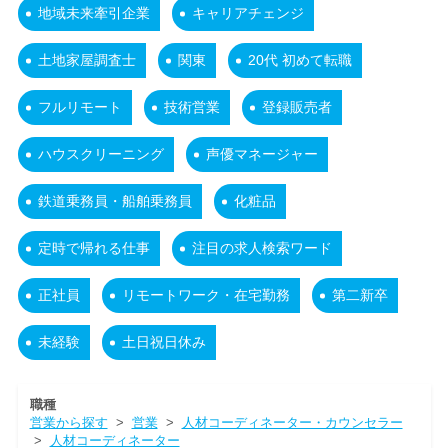
地域未来牽引企業
キャリアチェンジ
土地家屋調査士
関東
20代 初めて転職
フルリモート
技術営業
登録販売者
ハウスクリーニング
声優マネージャー
鉄道乗務員・船舶乗務員
化粧品
定時で帰れる仕事
注目の求人検索ワード
正社員
リモートワーク・在宅勤務
第二新卒
未経験
土日祝日休み
職種
営業から探す
>
営業
>
人材コーディネーター・カウンセラー
>
人材コーディネーター