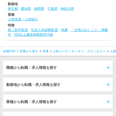
勤務地
東京都
愛知県
静岡県
千葉県
神奈川県
業種
人材派遣・人材紹介
特徴
第二新卒歓迎
社会人未経験歓迎
急募
「女性のおしごと」掲載
中
5日以上連続休暇取得可能
転職TOP
営業から探す
営業
人材コーディネーター・カウンセラー
人材
職種から転職・求人情報を探す
勤務地から転職・求人情報を探す
業種から転職・求人情報を探す