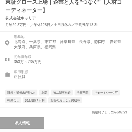
東証グロース上場｜企業と人を"つなぐ"【人材コ
ーディネーター】
株式会社キャリア
月給29.3万円～／年休128日／土日祝休み／平均残業13.3h
勤務地
北海道、千葉県、東京都、神奈川県、長野県、静岡県、愛知県、
大阪府、兵庫県、福岡県
初年度年収
353万～735万円
雇用形態
正社員
職種・業種未経験OK
上場
第二新卒歓迎
学歴不問
リモートワーク可
転勤なし
完全週休2日制
女性のおしごと掲載中
掲載終了日：2026/07/23
求人情報