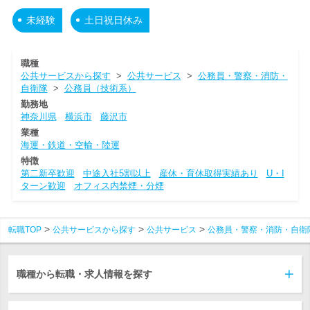
未経験
土日祝日休み
職種
公共サービスから探す
>
公共サービス
>
公務員・警察・消防・
自衛隊
>
公務員（技術系）
勤務地
神奈川県
横浜市
藤沢市
業種
海運・鉄道・空輸・陸運
特徴
第二新卒歓迎
中途入社5割以上
産休・育休取得実績あり
U・I
ターン歓迎
オフィス内禁煙・分煙
転職TOP
公共サービスから探す
公共サービス
公務員・警察・消防・自衛
職種から転職・求人情報を探す