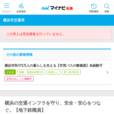
メニュー
会員登録
閲覧履歴
検索
横浜市交通局
この求人は現在募集を行っていません。
その他の募集情報
横浜市民375万人の暮らしを支える【市営バスの整備員】未経験可
正社員
職種・業種未経験OK
転勤なし
第二新卒歓迎
女性のおしごと掲載中
横浜の交通インフラを守り、安全・安心をつな
ぐ。【地下鉄職員】