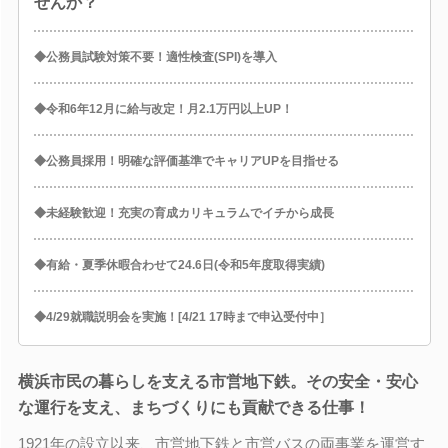
せんか？
◆公務員試験対策不要！適性検査(SPI)を導入
◆令和6年12月に給与改定！月2.1万円以上UP！
◆公務員採用！明確な評価基準でキャリアUPを目指せる
◆未経験歓迎！充実の育成カリキュラムでイチから成長
◆有給・夏季休暇合わせて24.6日(令和5年度取得実績)
◆4/29就職説明会を実施！[4/21 17時まで申込受付中］
横浜市民の暮らしを支える市営地下鉄。その安全・安心
な運行を支え、まちづくりにも貢献できる仕事！
1921年の設立以来、市営地下鉄と市営バスの両事業を運営す