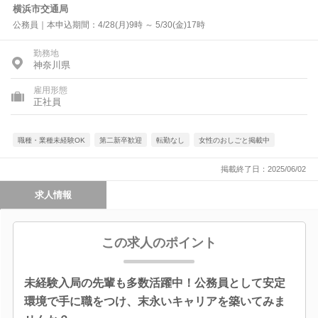
横浜市交通局
公務員｜本申込期間：4/28(月)9時 ～ 5/30(金)17時
勤務地
神奈川県
雇用形態
正社員
職種・業種未経験OK
第二新卒歓迎
転勤なし
女性のおしごと掲載中
掲載終了日：2025/06/02
求人情報
この求人のポイント
未経験入局の先輩も多数活躍中！公務員として安定
環境で手に職をつけ、末永いキャリアを築いてみま