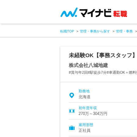
転職TOP
管理・事務から探す
管理・事務
未経験OK【事務スタッフ】
株式会社八城地建
#賞与年2回#駅徒歩7分#車通勤OK＋燃
勤務地
北海道
初年度年収
270万～304万円
雇用形態
正社員