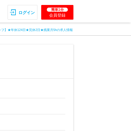
簡単1分
ログイン
会員登録
フ】★年休124日★完休2日★残業月5hの求人情報