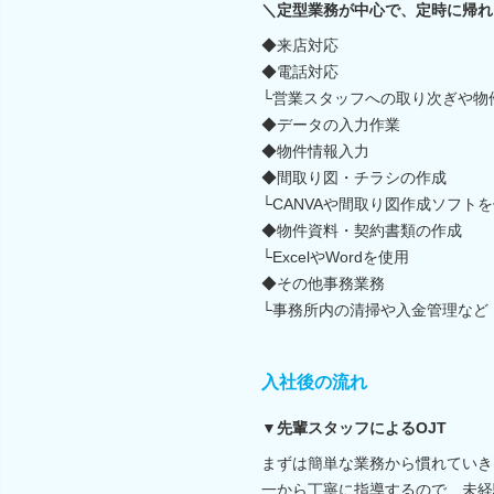
＼定型業務が中心で、定時に帰れ
◆来店対応
◆電話対応
└営業スタッフへの取り次ぎや物
◆データの入力作業
◆物件情報入力
◆間取り図・チラシの作成
└CANVAや間取り図作成ソフト
◆物件資料・契約書類の作成
└ExcelやWordを使用
◆その他事務業務
└事務所内の清掃や入金管理など
入社後の流れ
▼先輩スタッフによるOJT
まずは簡単な業務から慣れていき
一から丁寧に指導するので、未経