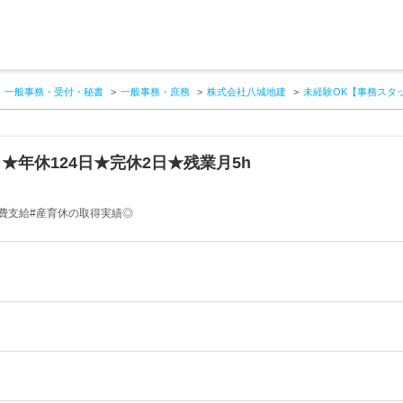
一般事務・受付・秘書
一般事務・庶務
株式会社八城地建
未経験OK【事務スタッ
★年休124日★完休2日★残業月5h
料費支給#産育休の取得実績◎