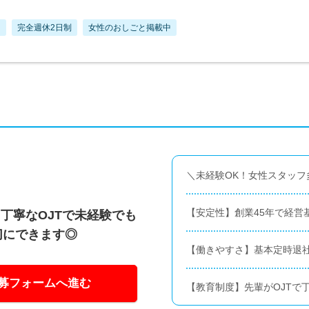
し
完全週休2日制
女性のおしごと掲載中
＼未経験OK！女性スタッフ
【安定性】創業45年で経営
丁寧なOJTで未経験でも
切にできます◎
【働きやすさ】基本定時退社
募フォームへ進む
【教育制度】先輩がOJTで