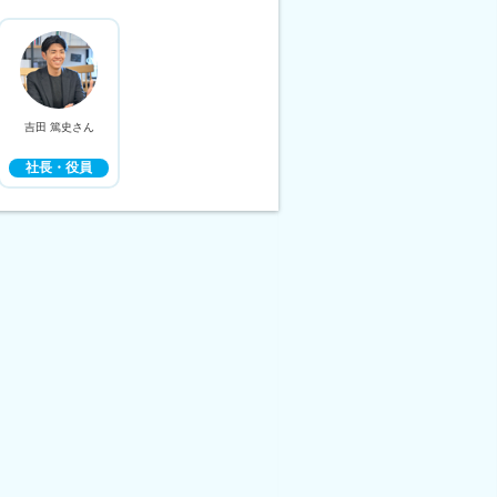
吉田 篤史さん
社長・役員