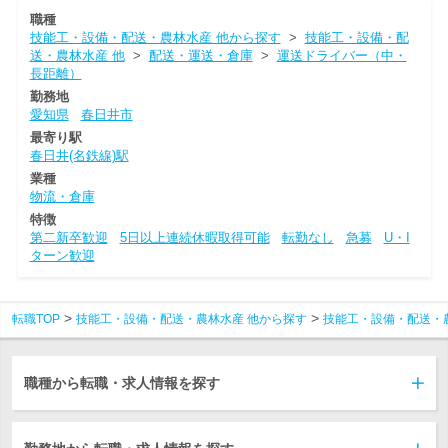
職種
技能工・設備・配送・農林水産 他から探す
>
技能工・設備・配
送・農林水産 他
>
配送・運送・倉庫
>
運送ドライバー（中・
長距離）
勤務地
愛知県
春日井市
最寄り駅
春日井(名鉄線)駅
業種
物流・倉庫
特徴
第二新卒歓迎
5日以上連続休暇取得可能
転勤なし
急募
U・I
ターン歓迎
転職TOP
技能工・設備・配送・農林水産 他から探す
技能工・設備・配送・
職種から転職・求人情報を探す