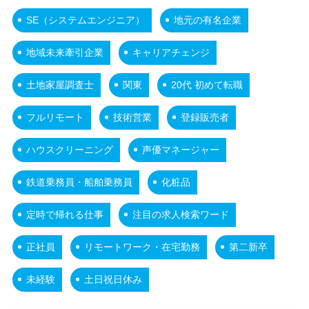
SE（システムエンジニア）
地元の有名企業
地域未来牽引企業
キャリアチェンジ
土地家屋調査士
関東
20代 初めて転職
フルリモート
技術営業
登録販売者
ハウスクリーニング
声優マネージャー
鉄道乗務員・船舶乗務員
化粧品
定時で帰れる仕事
注目の求人検索ワード
正社員
リモートワーク・在宅勤務
第二新卒
未経験
土日祝日休み