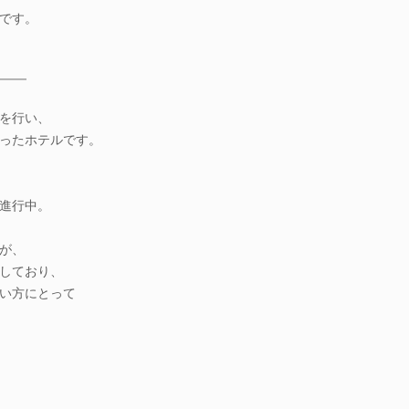
です。
――
を行い、
ったホテルです。
進行中。
が、
しており、
い方にとって