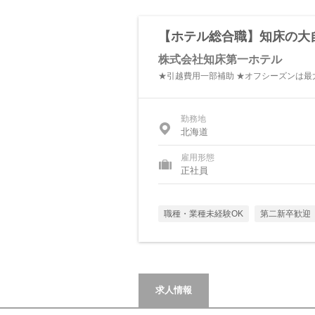
【ホテル総合職】知床の大
株式会社知床第一ホテル
★引越費用一部補助 ★オフシーズンは最大
勤務地
北海道
雇用形態
正社員
職種・業種未経験OK
第二新卒歓迎
求人情報