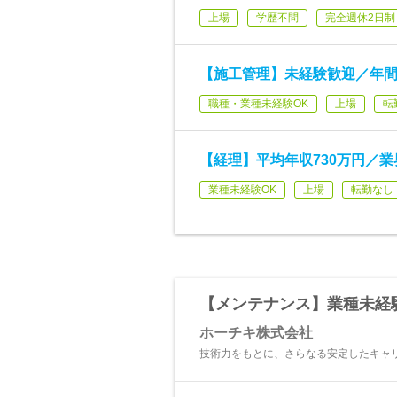
上場
学歴不問
完全週休2日制
【施工管理】未経験歓迎／年間
職種・業種未経験OK
上場
転
【経理】平均年収730万円／業
業種未経験OK
上場
転勤なし
【メンテナンス】業種未経
ホーチキ株式会社
技術力をもとに、さらなる安定したキャ