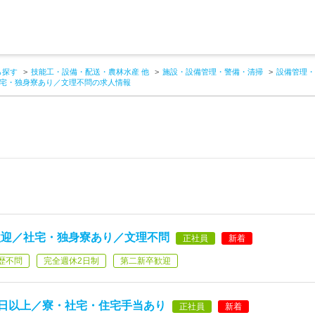
ら探す
技能工・設備・配送・農林水産 他
施設・設備管理・警備・清掃
設備管理・
宅・独身寮あり／文理不問の求人情報
歓迎／社宅・独身寮あり／文理不問
正社員
新着
歴不問
完全週休2日制
第二新卒歓迎
4日以上／寮・社宅・住宅手当あり
正社員
新着