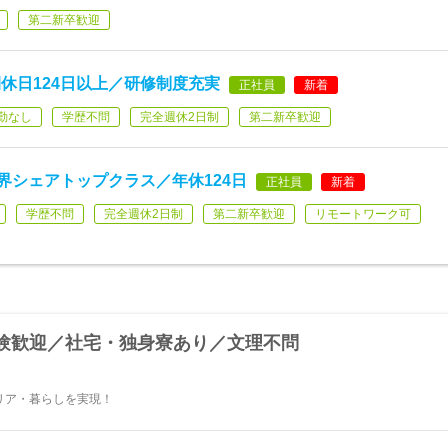
第二新卒歓迎
休日124日以上／研修制度充実
正社員
新着
勤なし
学歴不問
完全週休2日制
第二新卒歓迎
界シェアトップクラス／年休124日
正社員
新着
学歴不問
完全週休2日制
第二新卒歓迎
リモートワーク可
験歓迎／社宅・独身寮あり／文理不問
リア・暮らしを実現！