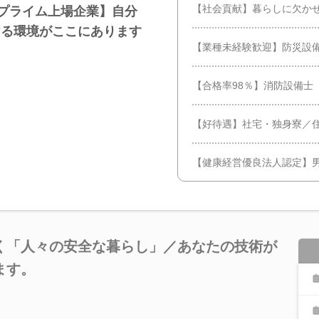
【社会貢献】暮らしに欠か
証プライム上場企業】自分
ける環境がここにあります
【業種未経験歓迎】防災設備
【合格率98％】消防設備士
【好待遇】社宅・独身寮／
【健康経営優良法人認定】男
く「人々の安全な暮らし」／あなたの技術が
ます。