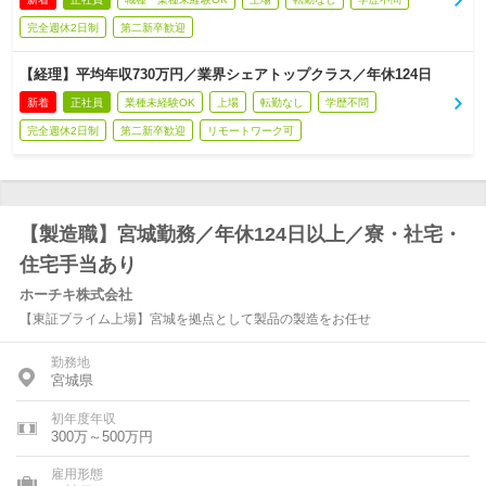
完全週休2日制
第二新卒歓迎
【経理】平均年収730万円／業界シェアトップクラス／年休124日
新着
正社員
業種未経験OK
上場
転勤なし
学歴不問
完全週休2日制
第二新卒歓迎
リモートワーク可
【製造職】宮城勤務／年休124日以上／寮・社宅・
住宅手当あり
ホーチキ株式会社
【東証プライム上場】宮城を拠点として製品の製造をお任せ
勤務地
宮城県
初年度年収
300万～500万円
雇用形態