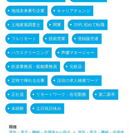
地域未来牽引企業
キャリアチェンジ
土地家屋調査士
関東
20代 初めて転職
フルリモート
技術営業
登録販売者
ハウスクリーニング
声優マネージャー
鉄道乗務員・船舶乗務員
化粧品
定時で帰れる仕事
注目の求人検索ワード
正社員
リモートワーク・在宅勤務
第二新卒
未経験
土日祝日休み
職種
電気・電子・機械・半導体から探す
>
電気・電子・機械・半導体