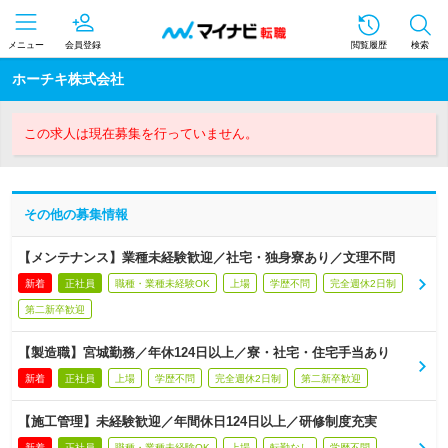
メニュー
会員登録
閲覧履歴
検索
ホーチキ株式会社
この求人は現在募集を行っていません。
その他の募集情報
【メンテナンス】業種未経験歓迎／社宅・独身寮あり／文理不問
新着
正社員
職種・業種未経験OK
上場
学歴不問
完全週休2日制
第二新卒歓迎
【製造職】宮城勤務／年休124日以上／寮・社宅・住宅手当あり
新着
正社員
上場
学歴不問
完全週休2日制
第二新卒歓迎
【施工管理】未経験歓迎／年間休日124日以上／研修制度充実
新着
正社員
職種・業種未経験OK
上場
転勤なし
学歴不問